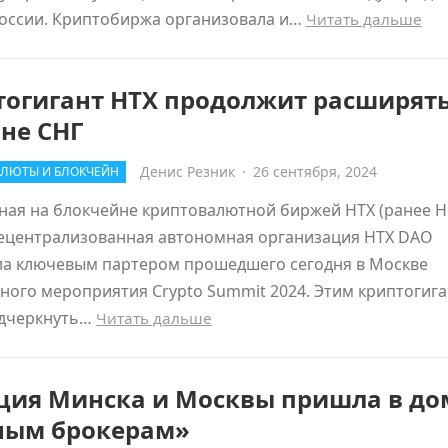
России. Криптобиржа организовала и…
Читать дальше
тогигант HTX продолжит расширять
не СНГ
Денис Резник
·
26 сентября, 2024
ЛЮТЫ И БЛОКЧЕЙН
ная на блокчейне криптовалютной биржей HTX (ранее H
децентрализованная автономная организация HTX DAO
ла ключевым партером прошедшего сегодня в Москве
ого мероприятия Crypto Summit 2024. Этим криптогига
одчеркнуть…
Читать дальше
ция Минска и Москвы пришла в до
ным брокерам»