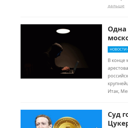
дальше
Одна 
моск
НОВОСТИ
В конце 
арестов
российск
крупнейш
Итак, М
Суд 
Цуке