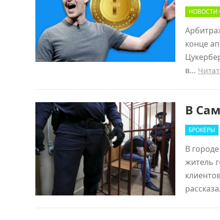
НОВОСТИ
Арбитраж
конце ап
Цукербер
в…
Читат
В Сам
БРОКЕРЫ
В городе
житель г
клиенто
рассказа