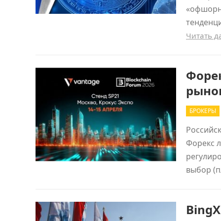
«офшорны
тенденц
Читать 
Форек
рыно
БРОКЕРЫ
Российск
Форекс л
регулир
выбор (п
Bing