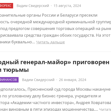
Вадим Свидерский
·
15 августа, 2024
ФОРЕКС
ранительные органы России и Беларуси пресекли
ность очередной международной криминальной группир
 под предлогом совершения торговых операций на рын
рисваивала средства граждан обоих государств. На этот
вники буквально…
Читать дальше
одный генерал-майор» приговорен 
м тюрьмы
Вадим Свидерский
·
26 января, 2024
 ФИНАНСОВ
едполагалось, Пресненский суд города Москвы накануне
 по уголовному делу бизнес-тренера, учредителя и
тора «Академии частного инвестора», Андрея Ховратова
знан виновным в пяти эпизодах мошенничества,…
Читат