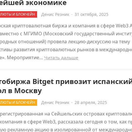
вейшей экономике
Денис Резник
·
31 октября, 2025
ЛЮТЫ И БЛОКЧЕЙН
ская криптовалютная биржа и компания в сфере Web3 A
овместно с МГИМО (Московский государственный инстит
родных отношений) провела лекцию-дискуссию на тему
ктивы развития криптовалютных рынков в международ
те». Мероприятие…
Читать дальше
обиржа Bitget привозит испански
л в Москву
Денис Резник
·
28 апреля, 2025
ЛЮТЫ И БЛОКЧЕЙН
зарегистрированная на Сейшельских островах криптовал
компания в сфере Web3, рассказала сегодня о том, как 
ую рекламную акцию в изолированной от международн