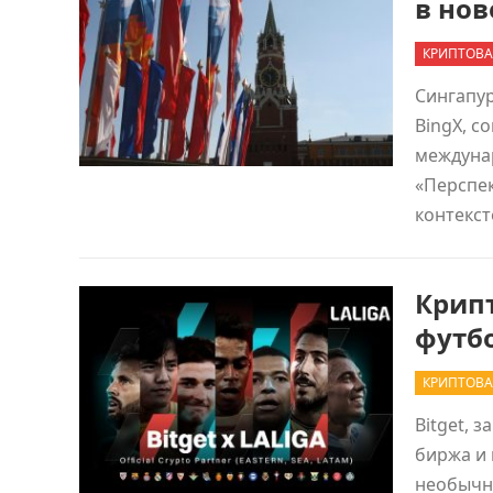
в но
КРИПТОВА
Сингапур
BingX, с
междуна
«Перспе
контекс
Крипт
футбо
КРИПТОВА
Bitget, 
биржа и 
необычн