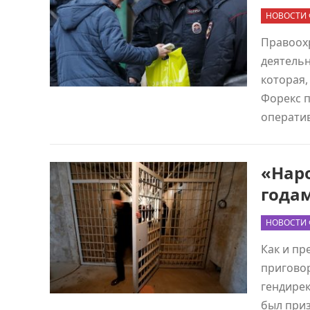
НОВОСТИ 
Правоох
деятель
которая,
Форекс п
операти
«Нар
года
НОВОСТИ
Как и пр
приговор
гендирек
был при