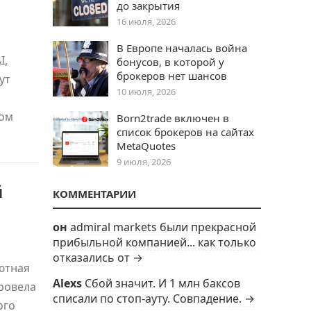
до закрытия
16 июля, 2026
В Европе началась война
I,
бонусов, в которой у
брокеров нет шансов
ут
10 июля, 2026
ном
Born2trade включен в
список брокеров на сайтах
MetaQuotes
9 июля, 2026
й
КОММЕНТАРИИ
он
admiral markets были прекрасной
прибыльной компанией... как только
отказались от →
ютная
Alexs
Сбой значит. И 1 млн баксов
провела
списали по стоп-ауту. Совпадение. →
ого