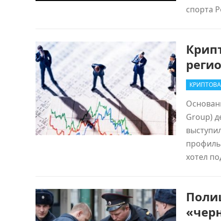
спорта 
Крип
регио
КРИПТОВА
Oснован
Group) 
выступи
профильн
хотел п
Поли
«чер