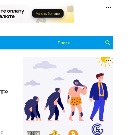
т»
 с