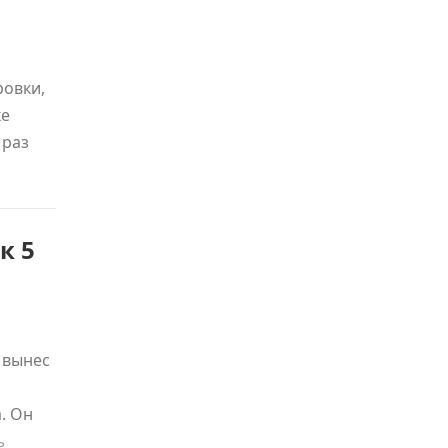
овки,
ке
 раз
к 5
 вынес
. Он
ь