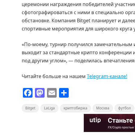
церемонии награждения победителей участник
сфотографироваться с ними в специально орг
обстановке. Компания Bitget планирует и дал
спортивные мероприятия для широкого круга 
«По-моему, турнир получился замечательным 
выходит за стандартные крипто конференции и
под другим углом», — поделилась впечатлени
Читайте больше на нашем
Telegram-канале!
F
M
E
О
a
a
m
т
Bitget
c
LaLiga
st
ai
криптобиржа
п
Москва
футбол
e
o
l
р
b
d
а