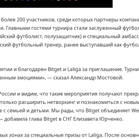
более 200 участников, среди которых партнеры компан
и. Главными гостями турнира стали заслуженный футбо
ийский футболист, полузащитник) и специальный амбас
вский футбольный тренер, ранее выступавший как футбо
тии и благодарен Bitget и Laliga за приглашение. Турн
енным эмоциями», — сказал Александр Мостовой.
оссии и видим, что такие мероприятия получают прек
не только расширить нетворкинг и познакомиться с новы
 с семьей и детьми. Мы рады, что Bitget объединяет We
 добавила глава Bitget в СНГ Елизавета Юрченко.
ых зонах за специальные призы от Laliga. После основ