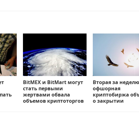
ет
BitMEX и BitMart могут
Вторая за недел
стать первыми
офшорная
пать
жертвами обвала
криптобиржа об
объемов криптоторгов
о закрытии