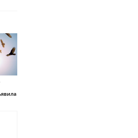
ю
ъявила