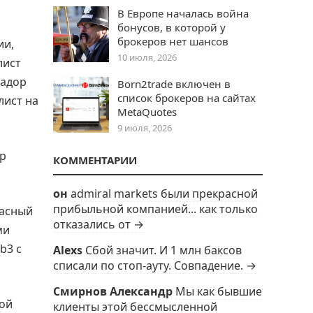
В Европе началась война
бонусов, в которой у
брокеров нет шансов
ии,
10 июля, 2026
лист
садор
Born2trade включен в
список брокеров на сайтах
лист на
MetaQuotes
9 июля, 2026
ир
КОММЕНТАРИИ
он
admiral markets были прекрасной
прибыльной компанией... как только
расный
отказались от →
ми
b3 с
Alexs
Сбой значит. И 1 млн баксов
списали по стоп-ауту. Совпадение. →
Смирнов Александр
Мы как бывшие
ной
клиенты этой бессмысленной