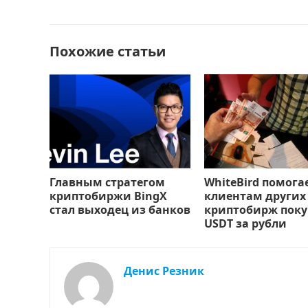
o
o
в
o
n
и
Похожие статьи
k
т
ь
Главным стратегом
WhiteBird помога
криптобиржи BingX
клиентам других
стал выходец из банков
криптобирж поку
USDT за рубли
Денис Резник