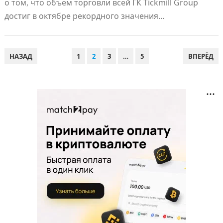
о том, что объем торговли всей ГК Tickmill Group
достиг в октябре рекордного значения…
ПАГИНАЦИЯ
НАЗАД
1
2
3
…
5
ВПЕРЁД
ЗАПИСЕЙ