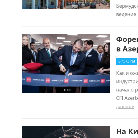
Бермудск
ведение
Форек
в Аз
БРОКЕРЫ
Как и ож
индустри
начало 
CFI Azer
дальше
На Ки