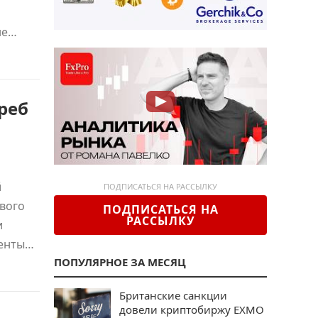
не…
реб
й
ПОДПИСАТЬСЯ НА РАССЫЛКУ
вого
ПОДПИСАТЬСЯ НА
РАССЫЛКУ
и
иенты…
ПОПУЛЯРНОЕ ЗА МЕСЯЦ
Британские санкции
довели криптобиржу EXMO