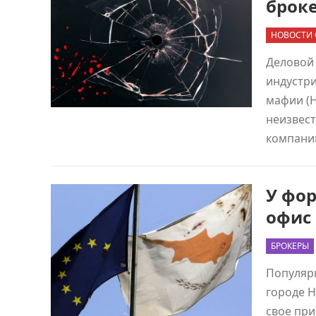
брок
НОВОСТИ 
Деловой 
индустри
мафии (Н
неизвест
компан
У фор
офис
БРОКЕРЫ
Популяр
городе Н
свое при