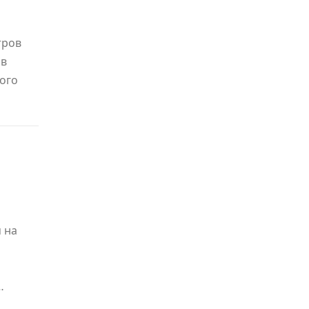
тров
 в
ого
 на
…