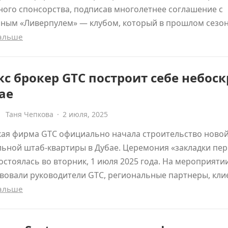
ого спонсорства, подписав многолетнее соглашение с
рным «Ливерпулем» — клубом, который в прошлом сезо
дальше
с брокер GTC построит себе небоск
ае
Таня Чепкова
·
2 июля, 2025
кая фирма GTC официально начала строительство ново
ьной штаб-квартиры в Дубае. Церемония «закладки пер
остоялась во вторник, 1 июля 2025 года. На мероприяти
вовали руководители GTC, региональные партнеры, кл
дальше