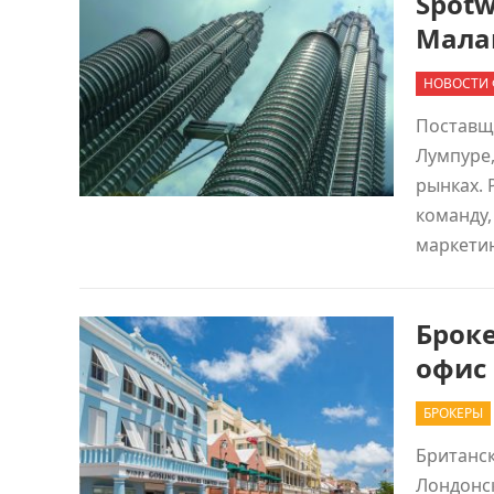
Spotw
Мала
НОВОСТИ 
Поставщи
Лумпуре,
рынках. 
команду,
маркети
Брок
офис
БРОКЕРЫ
Британск
Лондонс