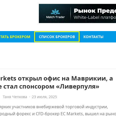
СТАТЬ БРОКЕРОМ
СПИСОК БРОКЕРОВ
КОНТАКТЫ
rkets открыл офис на Маврикии, а
е стал спонсором «Ливерпуля»
Таня Чепкова
·
23 июля, 2025
ярких участников внебиржевой торговой индустрии,
одный форекс и CFD-брокер EC Markets, вышел на рын