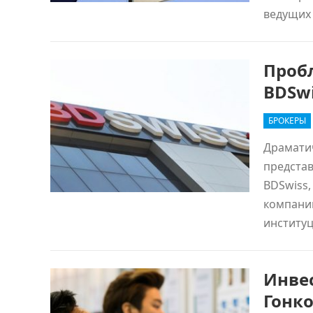
ведущих
Проб
BDSwi
БРОКЕРЫ
Драматич
представ
BDSwiss,
компании
институ
Инве
Гонк