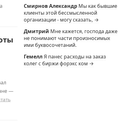
а
Смирнов Александр
Мы как бывшие
клиенты этой бессмысленной
организации - могу сказать, →
Дмитрий
Мне кажется, господа даже
боты
не понимают части произносимых
ими буквосочетаний.
Гемелл
Я панес расходы на заказ
колег с биржи форэкс ком →
й
вал
ане —
тать