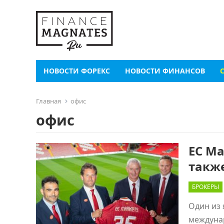
НОВОСТИ ФОРЕКС
НОВОСТИ ФИНАНСОВ
Главная
офис
офис
EC Ma
такж
БРОКЕРЫ
Один из 
междунар