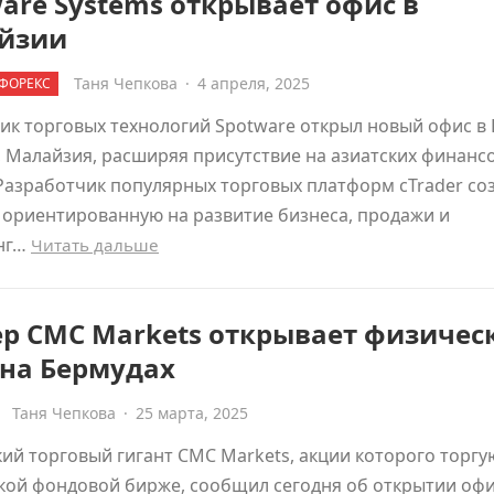
are Systems открывает офис в
йзии
Таня Чепкова
·
4 апреля, 2025
ФОРЕКС
к торговых технологий Spotware открыл новый офис в 
 Малайзия, расширяя присутствие на азиатских финанс
Разработчик популярных торговых платформ cTrader со
 ориентированную на развитие бизнеса, продажи и
нг…
Читать дальше
ер CMC Markets открывает физичес
 на Бермудах
Таня Чепкова
·
25 марта, 2025
ий торговый гигант CMC Markets, акции которого торгу
кой фондовой бирже, сообщил сегодня об открытии офи