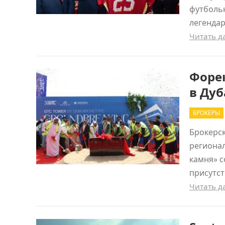
футбольн
легенда
Читать 
Форек
в Дуб
БРОКЕРЫ
Брокерс
регионал
камня» с
присутст
Читать 