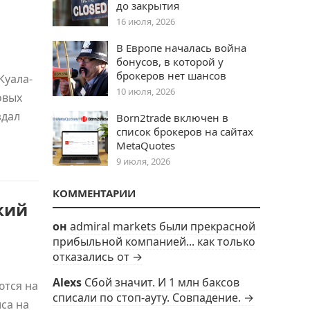
до закрытия
16 июля, 2026
В Европе началась война
бонусов, в которой у
брокеров нет шансов
Куала-
10 июля, 2026
овых
здал
Born2trade включен в
список брокеров на сайтах
MetaQuotes
9 июля, 2026
КОММЕНТАРИИ
кий
он
admiral markets были прекрасной
прибыльной компанией... как только
отказались от →
Alexs
Сбой значит. И 1 млн баксов
ются на
списали по стоп-ауту. Совпадение. →
са на