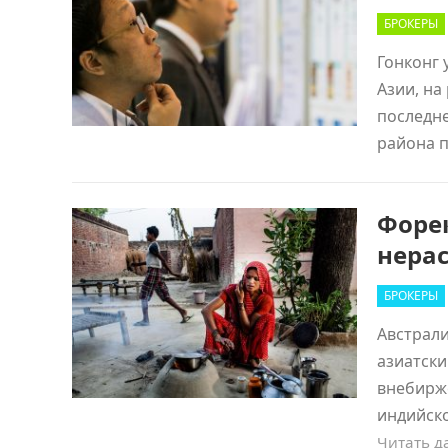
БРОКЕРЫ
Гонконг 
Азии, на
последн
района п
Форек
нера
БРОКЕРЫ
Австрали
азиатски
внебирже
индийск
Читать 