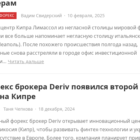
ерам
Вадим Свидерский
·
10 февраля, 2025
ФОРЕКС
центр Кипра Лимассол из негласной столицы мировой 
и все больше напоминает негласную столицу итальянс
еаполь). После похожего происшествия полгода назад,
ные снова расстреляли в городе офис инвестиционной
ии…
Читать дальше
екс брокера Deriv появился второй
 на Кипре
Таня Чепкова
·
18 декабря, 2024
ный форекс брокер Deriv открывает инновационный цен
икосия (Кипр), чтобы развивать финтех-технологии и у
сутствие в Европе. Более того, компания планирует при