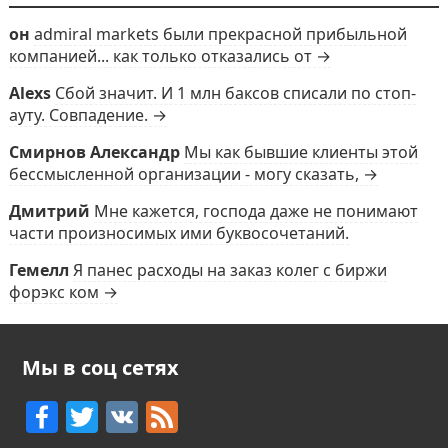
он
admiral markets были прекрасной прибыльной
компанией... как только отказались от →
Alexs
Сбой значит. И 1 млн баксов списали по стоп-
ауту. Совпадение. →
Смирнов Александр
Мы как бывшие клиенты этой
бессмысленной организации - могу сказать, →
Дмитрий
Мне кажется, господа даже не понимают
части произносимых ими буквосочетаний.
Гемелл
Я панес расходы на заказ колег с биржи
форэкс ком →
Мы в соц сетях
F
T
V
F