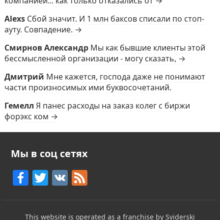
компанией... как только отказались от →
Alexs
Сбой значит. И 1 млн баксов списали по стоп-
ауту. Совпадение. →
Смирнов Александр
Мы как бывшие клиенты этой
бессмысленной организации - могу сказать, →
Дмитрий
Мне кажется, господа даже не понимают
части произносимых ими буквосочетаний.
Гемелл
Я панес расходы на заказ колег с биржи
форэкс ком →
Мы в соц сетях
F
T
V
F
a
w
K
e
c
itt
e
This website is operated as a franchise by Sviderski