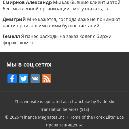
Смирнов Александр
Мы как бывшие клиенты этой
бессмысленной организации - могу сказать, →
Дмитрий
Мне кажется, господа даже не понимают
части произносимых ими буквосочетаний.
Гемелл
Я панес расходы на заказ колег с биржи
форэкс ком →
Мы в соц сетях
F
T
V
F
a
w
K
e
c
itt
e
This website is operated as a franchise by Sviderski
e
er
d
Translation Services (STS)
b
© 2026
"Finance Magnates Inc. - Home of the Forex Elite"
Все
o
права защищены.