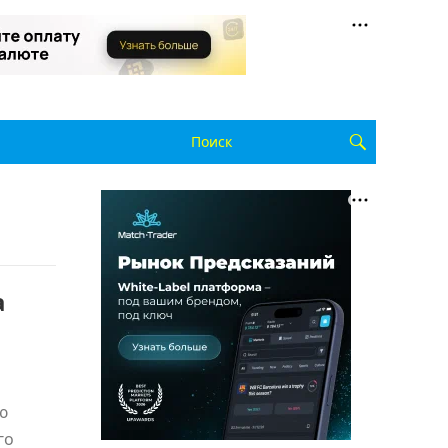
а
ю
го