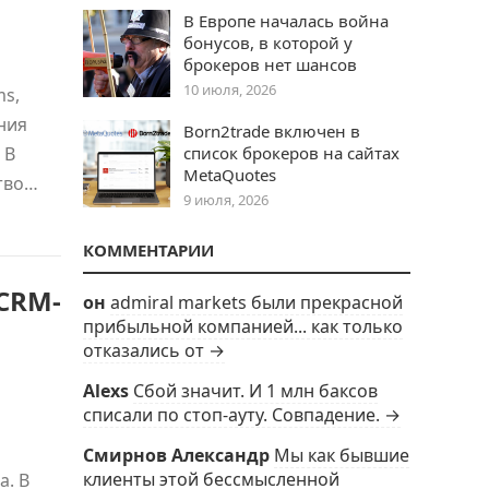
В Европе началась война
бонусов, в которой у
брокеров нет шансов
10 июля, 2026
ms,
ния
Born2trade включен в
 В
список брокеров на сайтах
MetaQuotes
тво…
9 июля, 2026
КОММЕНТАРИИ
 CRM-
он
admiral markets были прекрасной
прибыльной компанией... как только
отказались от →
Alexs
Сбой значит. И 1 млн баксов
списали по стоп-ауту. Совпадение. →
Смирнов Александр
Мы как бывшие
клиенты этой бессмысленной
a. В