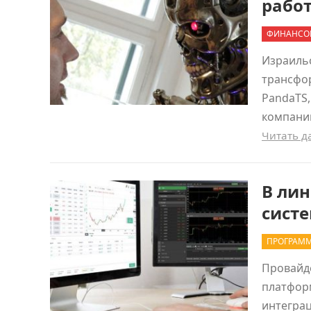
работ
ФИНАНСО
Израильс
трансфо
PandaTS,
компании
Читать 
В лин
сист
ПРОГРАММ
Провайд
платформ
интеграц