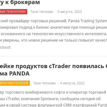
у к брокерам
Таня Чепкова
·
9 августа, 2023
ВЫЕ ТЕХНОЛОГИИ
кий провайдер торговых решений, Panda Trading Syste
рмировал подход к бизнес-аналитике при помощи реше
 основанного на технологии искусственного интеллекта.
 уверены, что новое решение не только повысит качес
дальше
ейке продуктов cTrader появилась
ема PANDA
Таня Чепкова
·
4 августа, 2022
НОЕ ОБЕСПЕЧЕНИЕ
ер торгового внебиржевого софта и оператор торговой
ы cTrader, компания Spotware, сообщила сегодня об
ии в своей системе флагманской CRM-платформой Pand