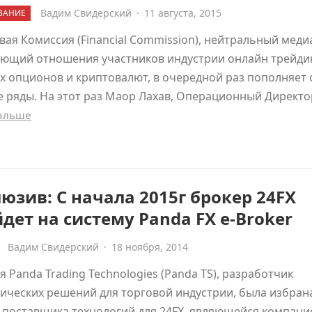
Вадим Свидерский
·
11 августа, 2015
ВАНИЕ
ая Комиссия (Financial Commission), нейтральный меди
ующий отношения участников индустрии онлайн трейди
 опционов и криптовалют, в очередной раз пополняет 
 ряды. На этот раз Маор Лахав, Операционный Директ
дальше
юзив: С начала 2015г брокер 24FX
дет на систему Panda FX e-Broker
Вадим Свидерский
·
18 ноября, 2014
 Panda Trading Technologies (Panda TS), разработчик
ических решений для торговой индустрии, была избран
 поставщика технологий для 24FX, являющейся компани