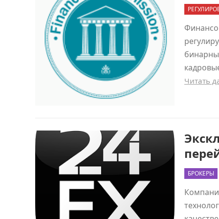
РЕГУЛИРО
Финансов
регулир
бинарных
кадровые
Читать 
Экскл
перей
БРОКЕРЫ
Компания
технолог
качестве