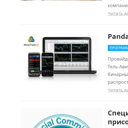
компании
Читать 
Panda
ПРОГРАММ
Провайде
Тель-Ав
бинарных
распрост
Читать 
Специ
прис