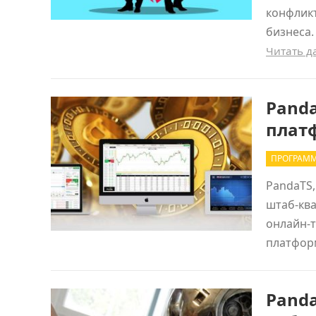
конфликт
бизнеса.
Читать 
Pand
плат
ПРОГРАММ
PandaTS,
штаб-ква
онлайн-т
платфор
Panda