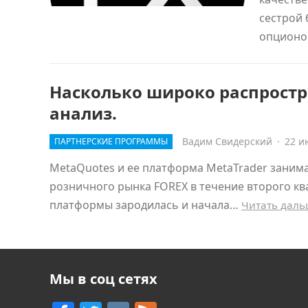
сестрой 
опцион
Насколько широко распростр
анализ.
Вадим Свидерский
·
22 и
ПАРТНЕРСКИЕ ПРОГРАММЫ
MetaQuotes и ее платформа MetaTrader занима
розничного рынка FOREX в течение второго кв
платформы зародилась и начала…
Читать дал
Мы в соц сетях