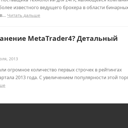
более известного ведущего брокера в области бинарны
ов…
Читать дальше
анение MetaTrader4? Детальный
юля, 2013
ли огромное количество первых строчек в рейтингах
артала 2013 года. С увеличением популярности этой тор
ьше