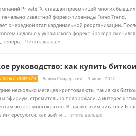
омпаний PrivateFX, ставшая преемницей многих бывших
 печально известной форекс-пирамиды Forex Trend,
ет очередной этап кардинальной реорганизации. После
совсем недавно у украинского форекс-брокера сменился
ц, теперь…
Читать дальше
ое руководство: как купить битко
Вадим Свидерский
·
5 июля, 2017
ЛЮТЫ И БЛОКЧЕЙН
дние несколько месяцев криптовалюты, такие как битко
 и эфириум, стремительно подорожали, а интерес к эти
нтам возрос многократно. В связи с этим читатели Fina
s интересуются, как выйти…
Читать дальше