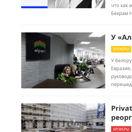
что как 
Бехрам 
У «А
БРОКЕРЫ
У белор
Евразия,
руководс
перешед
Priva
реор
БРОКЕРЫ