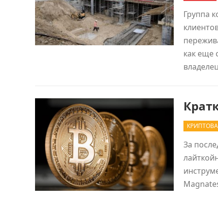
Группа к
клиентов
пережива
как еще 
владеле
Кратк
КРИПТОВА
За после
лайткойн
инструме
Magnate