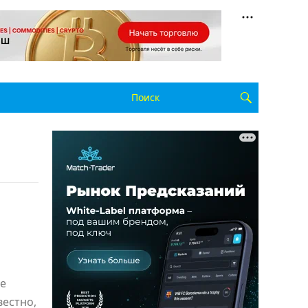
ые
вестно,