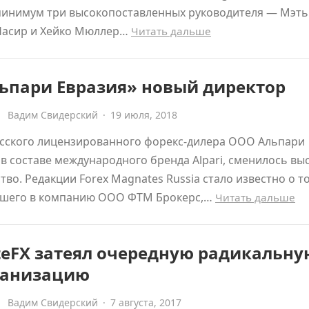
минимум три высокопоставленных руководителя — Мэть
Насир и Хейко Мюллер…
Читать дальше
льпари Евразия» новый директор
Вадим Свидерский
·
19 июля, 2018
усского лицензированного форекс-дилера ООО Альпари
 в составе международного бренда Alpari, сменилось вы
тво. Редакции Forex Magnates Russia стало известно о т
шего в компанию ООО ФТМ Брокерс,…
Читать дальше
teFX затеял очередную радикальну
ганизацию
Вадим Свидерский
·
7 августа, 2017