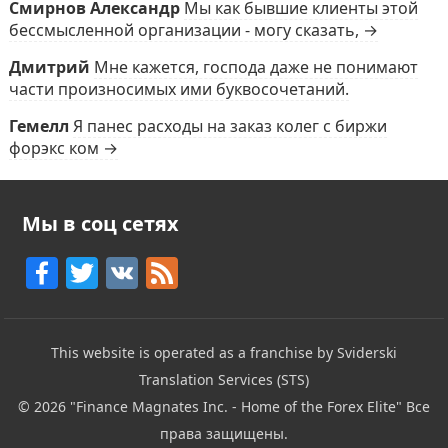
Смирнов Александр
Мы как бывшие клиенты этой
бессмысленной организации - могу сказать, →
Дмитрий
Мне кажется, господа даже не понимают
части произносимых ими буквосочетаний.
Гемелл
Я панес расходы на заказ колег с биржи
форэкс ком →
Мы в соц сетях
F
T
V
F
a
w
K
e
c
itt
e
This website is operated as a franchise by Sviderski
e
er
d
Translation Services (STS)
b
© 2026
"Finance Magnates Inc. - Home of the Forex Elite"
Все
o
права защищены.