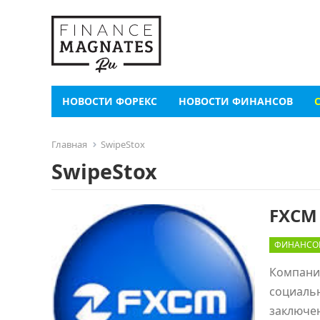
НОВОСТИ ФОРЕКС
НОВОСТИ ФИНАНСОВ
Главная
SwipeStox
SwipeStox
FXCM
ФИНАНСО
Компани
социальн
заключен