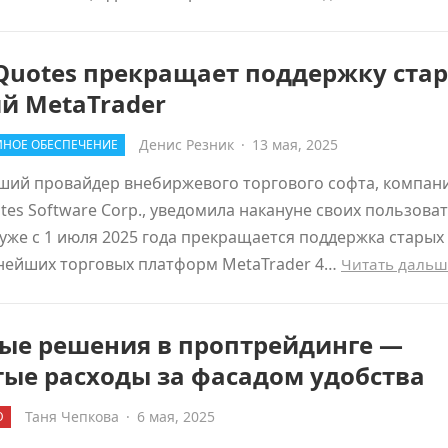
Quotes прекращает поддержку ста
й MetaTrader
Денис Резник
·
13 мая, 2025
НОЕ ОБЕСПЕЧЕНИЕ
ший провайдер внебиржевого торгового софта, компан
es Software Corp., уведомила накануне своих пользоват
 уже с 1 июля 2025 года прекращается поддержка старых
нейших торговых платформ MetaTrader 4…
Читать даль
вые решения в проптрейдинге —
ые расходы за фасадом удобства
Таня Чепкова
·
6 мая, 2025
Ю