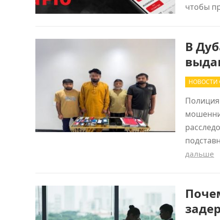
чтобы п
В Ду
выда
НОВОСТИ 
Полиция 
мошенни
расследо
подстав
дальше
Поче
задер