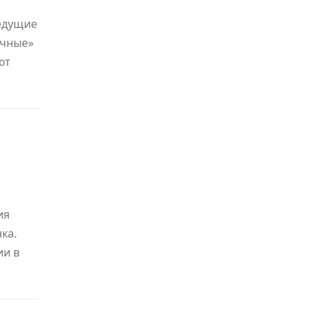
едущие
очные»
ют
ия
ка.
ии в