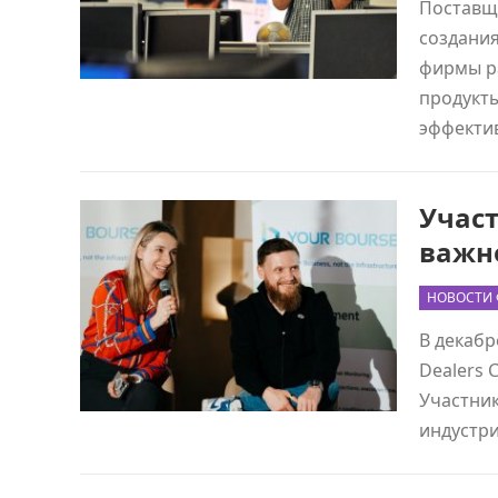
Поставщ
создани
фирмы ра
продукт
эффекти
Учас
важн
НОВОСТИ 
В декабр
Dealers 
Участник
индустр