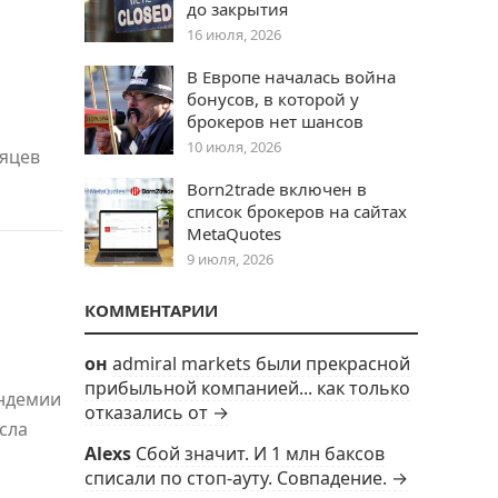
до закрытия
16 июля, 2026
В Европе началась война
бонусов, в которой у
брокеров нет шансов
10 июля, 2026
сяцев
Born2trade включен в
список брокеров на сайтах
MetaQuotes
9 июля, 2026
КОММЕНТАРИИ
он
admiral markets были прекрасной
прибыльной компанией... как только
андемии
отказались от →
сла
Alexs
Сбой значит. И 1 млн баксов
списали по стоп-ауту. Совпадение. →