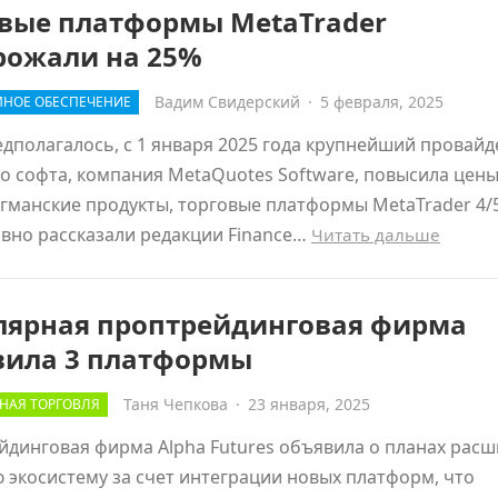
овые платформы MetaTrader
рожали на 25%
Вадим Свидерский
·
5 февраля, 2025
НОЕ ОБЕСПЕЧЕНИЕ
едполагалось, с 1 января 2025 года крупнейший провайд
о софта, компания MetaQuotes Software, повысила цены
гманские продукты, торговые платформы MetaTrader 4/5
вно рассказали редакции Finance…
Читать дальше
лярная проптрейдинговая фирма
вила 3 платформы
Таня Чепкова
·
23 января, 2025
НАЯ ТОРГОВЛЯ
динговая фирма Alpha Futures объявила о планах рас
 экосистему за счет интеграции новых платформ, что