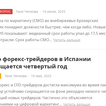
Таня Чепкова
·
14 июля, 2025
ФОРЕКС
а по маркетингу (CMO) во внебиржевых брокерских
х покидают должности быстрее, чем когда-либо. Новые
YI показывают: медианный срок работы упал до 17,5 ме
 отрасли. Срок работы CMO…
Читать дальше
о форекс-трейдеров в Испании
щается четвертый год
Таня Чепкова
·
16 мая, 2025
рекс и CFD-трейдеров достигла максимума во время п
пор устойчиво сокращается на фоне рекордно низкого чи
ций новых трейдеров. Частично это объясняется
ениями на цифровой маркетинг…
Читать дальше