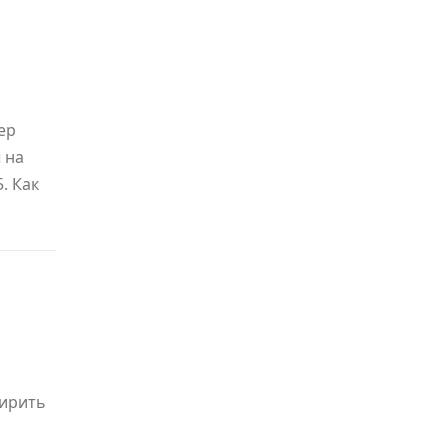
ер
 на
. Как
ширить