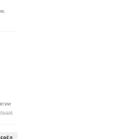
w,
егии
альше
ЕРЁД