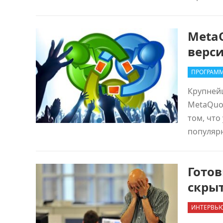
Meta
верси
ПРОГРАММ
Крупней
MetaQuot
том, что
популяр
Гото
скрыт
ИНТЕРВЬ