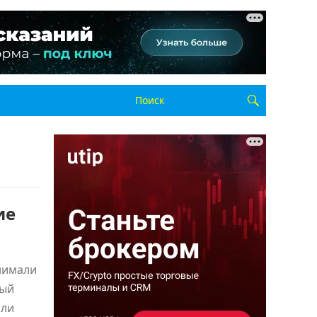
ие
нимали
ный
или