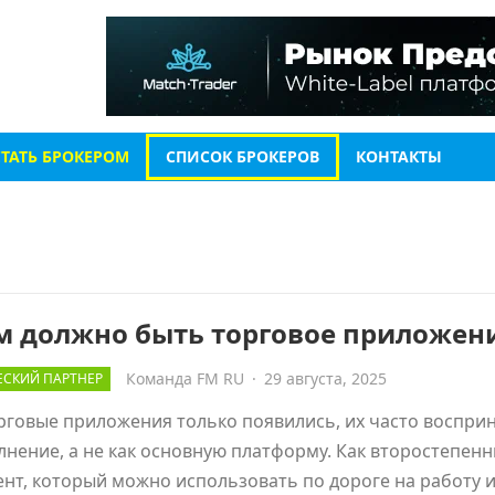
СТАТЬ БРОКЕРОМ
СПИСОК БРОКЕРОВ
КОНТАКТЫ
м должно быть торговое приложен
Команда FM RU
·
29 августа, 2025
СКИЙ ПАРТНЕР
рговые приложения только появились, их часто воспри
лнение, а не как основную платформу. Как второстепен
нт, который можно использовать по дороге на работу 