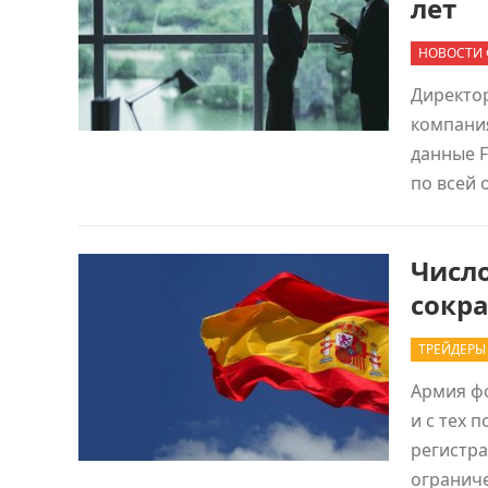
лет
НОВОСТИ 
Директор
компания
данные F
по всей
Числ
сокра
ТРЕЙДЕРЫ
Армия фо
и с тех 
регистра
огранич