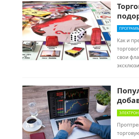
Торг
подо
ПРОГРАММ
Как и пр
торговог
свои фла
эксклюзи
Попу
доба
ЭЛЕКТРОН
Проптрей
торговую