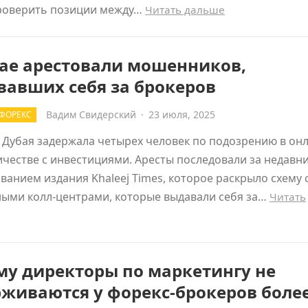
роверить позиции между…
Читать дальше
бае арестовали мошенников,
вавших себя за брокеров
Вадим Свидерский
·
23 июля, 2025
ФОРЕКС
Дубая задержала четырех человек по подозрению в онл
честве с инвестициями. Аресты последовали за недавн
ванием издания Khaleej Times, которое раскрыло схему 
ными колл-центрами, которые выдавали себя за…
Читать
му директоры по маркетингу не
живаются у форекс-брокеров более