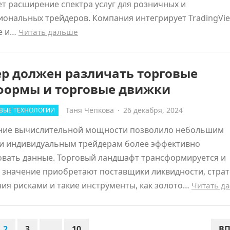
т расширение спектра услуг для розничных и
ональных трейдеров. Компания интегрирует TradingVie
te и…
Читать дальше
ер должен различать торговые
формы и торговые движки
Таня Чепкова
·
26 декабря, 2024
ВЫЕ ТЕХНОЛОГИИ
ние вычислительной мощности позволило небольшим
и индивидуальным трейдерам более эффективно
овать данные. Торговый ландшафт трансформируется и
 значение приобретают поставщики ликвидности, страт
ия рисками и такие инструменты, как золото…
Читать д
2
3
…
10
ВП