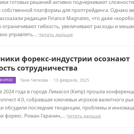
ики готовых решений активно подчеркивают сложности
я собственной платформы для проптрейдинга. Однако в
ссказали редакции Finance Magnates, что даже «короб
ы ограничивают гибкость, увеличивают расходы и меша
вно управлять…
Читать дальше
тники форекс-индустрии осознают
ость сотрудничества
Таня Чепкова
·
13 февраля, 2025
ФОРЕКС
е 2024 года в городе Лимасол (Кипр) прошла конференц
Connect 4.0, собравшая ключевых игроков валютного рын
и обсудили последние тенденции, проблемы и инновац
ии форекс. Роман Гаранин,…
Читать дальше