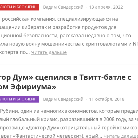
Вадим Свидерский
·
13 апреля, 2022
ЛЮТЫ И БЛОКЧЕЙН
, российская компания, специализирующаяся на
ащении кибератак и разработке продуктов для
ионной безопасности, рассказал недавно о том, что
ила новую волну мошенничества с криптовалютами и NF
эксперта по…
Читать дальше
ор Дум» сцепился в Твитт-батле с
ом Эфириума»
Вадим Свидерский
·
11 октября, 2018
ЛЮТЫ И БЛОКЧЕЙН
Рубини, один из немногих экономистов, которые предв
ый глобальный кризис, разразившийся в 2008 году, за ч
прозвище «Доктор Дум» (отрицательный герой комиксо
враг «Фантастической четверки»), ярый…
Читать дальш