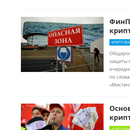
ФинП
крип
КРИПТОВА
Общерос
защиты п
очередно
по слова
«Мистич
Основ
крипт
КРИПТОВА