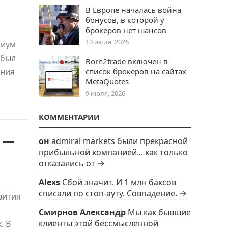
В Европе началась война
бонусов, в которой у
брокеров нет шансов
10 июля, 2026
риум
 был
Born2trade включен в
ения
список брокеров на сайтах
MetaQuotes
9 июля, 2026
КОММЕНТАРИИ
й —
он
admiral markets были прекрасной
прибыльной компанией... как только
отказались от →
Alexs
Сбой значит. И 1 млн баксов
списали по стоп-ауту. Совпадение. →
вития
Смирнов Александр
Мы как бывшие
клиенты этой бессмысленной
. В