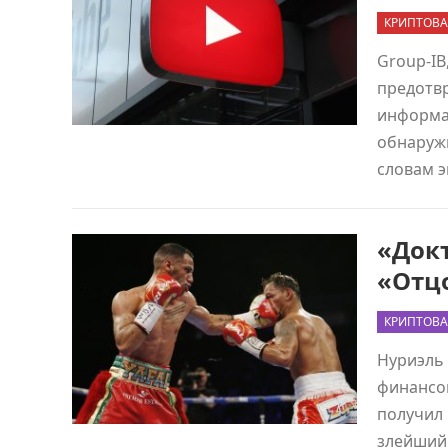
КРИПТОВА
Group-IB
предотвр
информац
обнаруж
словам 
«Докт
«Отц
КРИПТОВА
Нуриэль 
финансов
получил 
злейший 