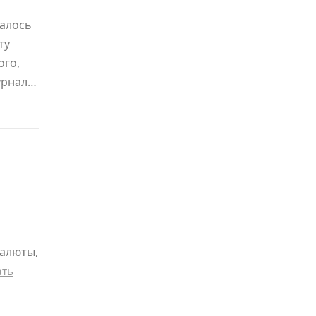
далось
ту
ого,
урнал…
валюты,
ать