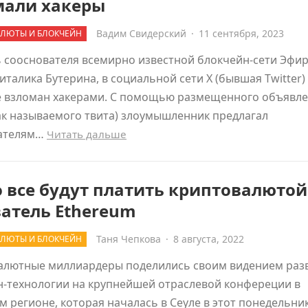
мали хакеры
Вадим Свидерский
·
11 сентября, 2023
ЛЮТЫ И БЛОКЧЕЙН
 сооснователя всемирно известной блокчейн-сети Эфи
Виталика Бутерина, в социальной сети Х (бывшая Twitter)
е взломан хакерами. С помощью размещенного объявл
ак называемого твита) злоумышленник предлагал
ателям…
Читать дальше
 все будут платить криптовалюто
атель Ethereum
Таня Чепкова
·
8 августа, 2022
ЛЮТЫ И БЛОКЧЕЙН
алютные миллиардеры поделились своим видением раз
н-технологии на крупнейшей отраслевой конфереции в
м регионе, которая началась в Сеуле в этот понедельник