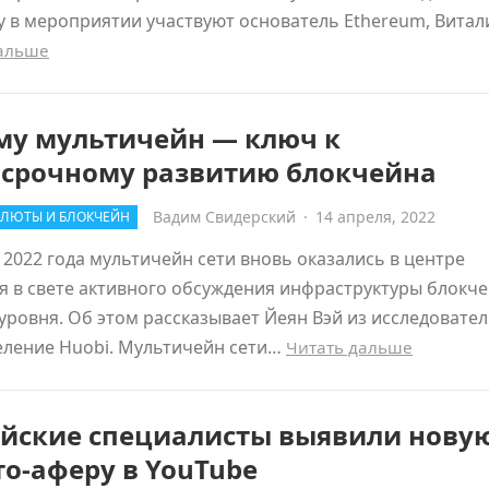
у в мероприятии участвуют основатель Ethereum, Вита
дальше
му мультичейн — ключ к
осрочному развитию блокчейна
Вадим Свидерский
·
14 апреля, 2022
ЛЮТЫ И БЛОКЧЕЙН
 2022 года мультичейн сети вновь оказались в центре
 в свете активного обсуждения инфраструктуры блокч
уровня. Об этом рассказывает Йеян Вэй из исследовате
еление Huobi. Мультичейн сети…
Читать дальше
ийские специалисты выявили нову
о-аферу в YouTube