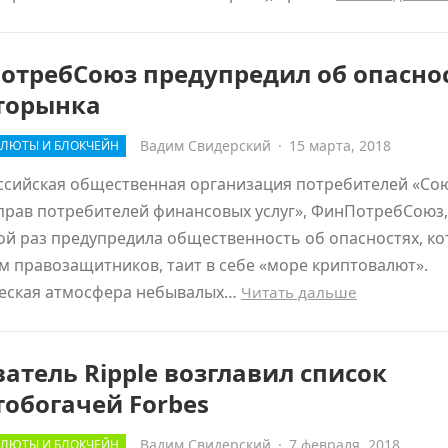
отребСоюз предупредил об опасно
торынка
Вадим Свидерский
·
15 марта, 2018
ЛЮТЫ И БЛОКЧЕЙН
сийская общественная организация потребителей «Со
рав потребителей финансовых услуг», ФинПотребСоюз,
й раз предупредила общественность об опасностях, ко
м правозащитников, таит в себе «море криптовалют».
еская атмосфера небывалых…
Читать дальше
атель Ripple возглавил список
обогачей Forbes
Вадим Свидерский
·
7 февраля, 2018
ЛЮТЫ И БЛОКЧЕЙН