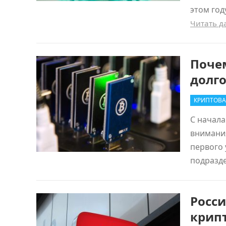
этом год
Читать 
Поче
долг
КРИПТОВА
С начала
внимания
первого 
подразд
Росс
крипт