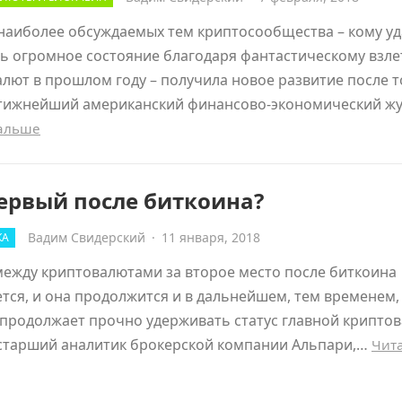
наиболее обсуждаемых тем криптосообщества – кому у
ь огромное состояние благодаря фантастическому взле
лют в прошлом году – получила новое развитие после т
стижнейший американский финансово-экономический ж
дальше
ервый после биткоина?
Вадим Свидерский
·
11 января, 2018
КА
ежду криптовалютами за второе место после биткоина
тся, и она продолжится и в дальнейшем, тем временем,
продолжает прочно удерживать статус главной крипто
 старший аналитик брокерской компании Альпари,…
Чит