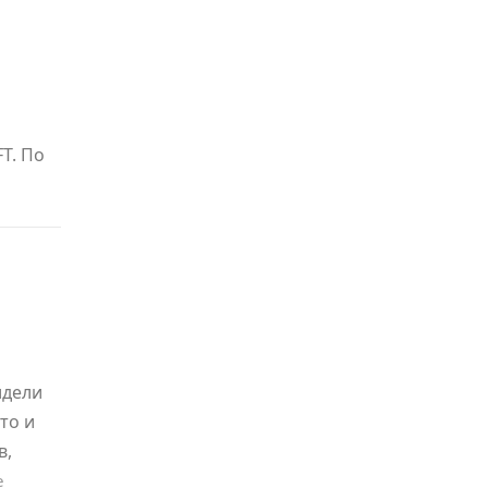
T. По
идели
то и
в,
е