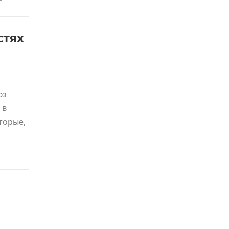
стях
юз
 в
торые,