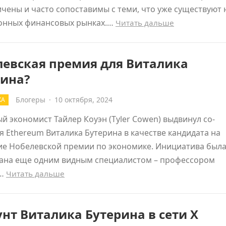
чены и часто сопоставимы с теми, что уже существуют 
онных финансовых рынках.…
Читать дальше
левская премия для Виталика
рина?
Блогеры
·
10 октября, 2024
КА
й экономист Тайлер Коуэн (Tyler Cowen) выдвинул со-
я Ethereum Виталика Бутерина в качестве кандидата на
ие Нобелевской премии по экономике. Инициатива был
ана еще одним видным специалистом – профессором
м…
Читать дальше
нт Виталика Бутерина в сети X