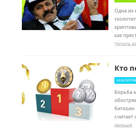
Одна из 
сколотит
криптова
как пре
Читать 
Кто п
АНАЛИТИ
Борьба м
обостряе
биткоин 
считает
дальше