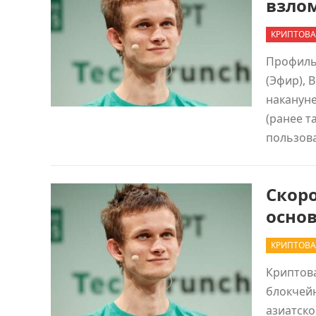
взло
КРИПТОВА
Профиль
(Эфир), 
наканун
(ранее т
пользов
Скоро
основ
КРИПТОВА
Криптов
блокчей
азиатско