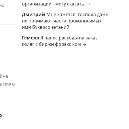
организации - могу сказать, →
лик…
Дмитрий
Мне кажется, господа даже
не понимают части произносимых
ими буквосочетаний.
Гемелл
Я панес расходы на заказ
колег с биржи форэкс ком →
ейна
льского
ю