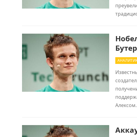
преувели
традици
Нобе
Буте
АНАЛИТИ
Известны
создател
получен
поддерж
Алексо
Аккау