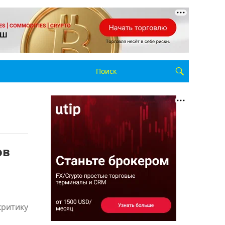
ов
критику