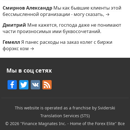
Смирнов Александр
Мы как бывшие клиенты этой
бессмысленной организации - могу сказать, →
Дмитрий
Мне кажется, господа даже не понимают
части произносимых ими буквосочетаний.
Гемелл
Я панес расходы на заказ колег с биржи
форэкс ком →
Мы в соц сетях
F
T
V
F
a
w
K
e
c
itt
e
This website is operated as a franchise by Sviderski
e
er
d
Translation Services (STS)
b
© 2026
"Finance Magnates Inc. - Home of the Forex Elite"
Все