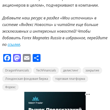
акционеров в целом», подчеркивают в компании.
Добавьте наш ресурс в раздел «Мои источники» в
системе «Яндекс Новости» и читайте еще больше
эксклюзивных и интересных новостей! Чтобы
добавить
Forex
Magnates
Russia
в избранное, перейдите
по
ссылке
.
F
M
E
О
a
a
m
т
DragonFinancials
c
st
ai
TechFinancials
п
делистинг
закрытие
e
o
l
р
Лондонская фондовая биржа
торговая платформа
b
d
а
Форекс
o
o
в
o
n
и