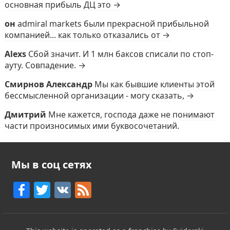
основная прибыль ДЦ это →
он
admiral markets были прекрасной прибыльной
компанией... как только отказались от →
Alexs
Сбой значит. И 1 млн баксов списали по стоп-
ауту. Совпадение. →
Смирнов Александр
Мы как бывшие клиенты этой
бессмысленной организации - могу сказать, →
Дмитрий
Мне кажется, господа даже не понимают
части произносимых ими буквосочетаний.
Мы в соц сетях
F
T
V
F
a
w
K
e
c
itt
e