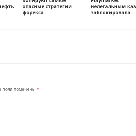
копируют самые
Polymarket
нефть
опасные стратегии
нелегальным каз
форекса
заблокировала
е поля помечены
*