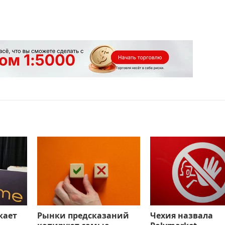
кает
Рынки предсказаний
Чехия назвала