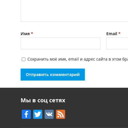
Имя
*
Email
*
Сохранить моё имя, email и адрес сайта в этом 
Мы в соц сетях
F
T
V
F
a
w
K
e