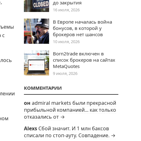
,
до закрытия
16 июля, 2026
В Европе началась война
объемы
бонусов, в которой у
брокеров нет шансов
 с
10 июля, 2026
Born2trade включен в
алось
список брокеров на сайтах
MetaQuotes
9 июля, 2026
КОММЕНТАРИИ
слении
он
admiral markets были прекрасной
прибыльной компанией... как только
отказались от →
ном
Alexs
Сбой значит. И 1 млн баксов
списали по стоп-ауту. Совпадение. →