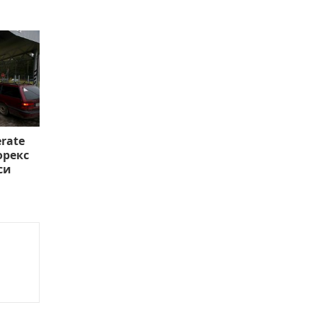
rate
орекс
си