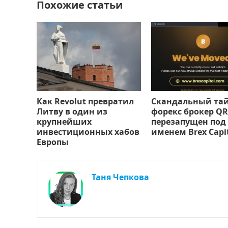
Похожие статьи
k
т
ь
Как Revolut превратил
Скандальный та
Литву в один из
форекс брокер QR
крупнейших
перезапущен под
инвестиционных хабов
именем Brex Capi
Европы
Таня Чепкова