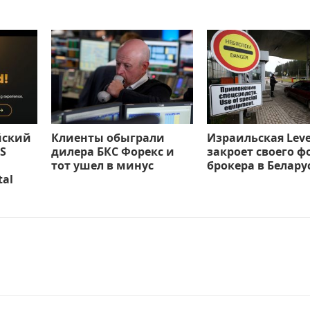
йский
Клиенты обыграли
Израильская Leve
S
дилера БКС Форекс и
закроет своего ф
тот ушел в минус
брокера в Белару
tal