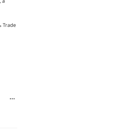
 а
ь Trade