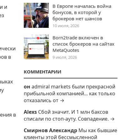
В Европе началась война
и и
бонусов, в которой у
ез
брокеров нет шансов
10 июля, 2026
Born2trade включен в
список брокеров на сайтах
ически
MetaQuotes
ров в
9 июля, 2026
КОММЕНТАРИИ
зыках
он
admiral markets были прекрасной
му
прибыльной компанией... как только
отказались от →
Alexs
Сбой значит. И 1 млн баксов
ления в
списали по стоп-ауту. Совпадение. →
Смирнов Александр
Мы как бывшие
клиенты этой бессмысленной