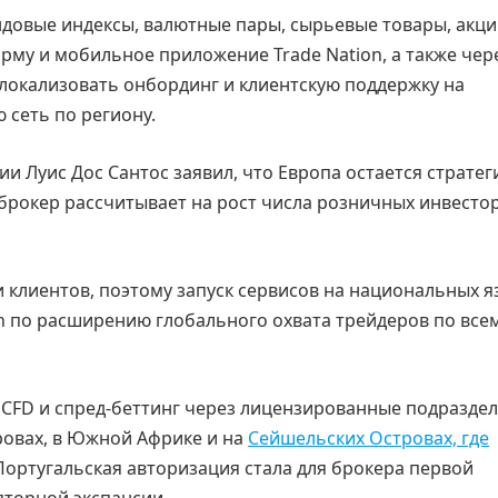
довые индексы, валютные пары, сырьевые товары, акци
рму и мобильное приложение Trade Nation, а также чер
 локализовать онбординг и клиентскую поддержку на
 сеть по региону.
ии Луис Дос Сантос заявил, что Европа остается стратег
брокер рассчитывает на рост числа розничных инвесто
и клиентов, поэтому запуск сервисов на национальных я
on по расширению глобального охвата трейдеров по все
ет CFD и спред-беттинг через лицензированные подразде
ровах, в Южной Африке и на
Сейшельских Островах, где
 Португальская авторизация стала для брокера первой
яторной экспансии.