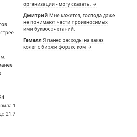
организации - могу сказать, →
Дмитрий
Мне кажется, господа даже
не понимают части произносимых
тов
ими буквосочетаний.
ыстрее
Гемелл
Я панес расходы на заказ
колег с биржи форэкс ком →
ом,
ранее
в
24
вила 1
до 21,7