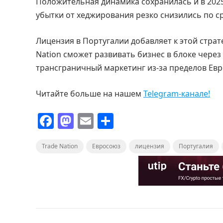
Положительная динамика сохранилась и в 2025 
убытки от хеджирования резко снизились по 
Лицензия в Португалии добавляет к этой страт
Nation сможет развивать бизнес в блоке через
трансграничный маркетинг из-за пределов Евр
Читайте больше на нашем
Telegram-канале!
F
M
E
О
a
a
m
т
Trade Nation
c
st
Евросоюз
ai
п
лицензия
Португалия
e
o
l
р
b
d
а
o
o
в
o
n
и