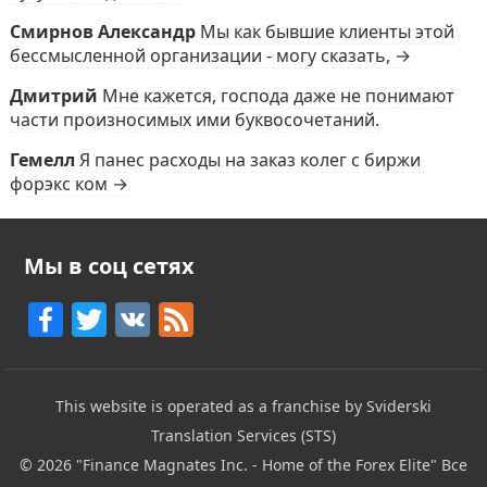
Смирнов Александр
Мы как бывшие клиенты этой
бессмысленной организации - могу сказать, →
Дмитрий
Мне кажется, господа даже не понимают
части произносимых ими буквосочетаний.
Гемелл
Я панес расходы на заказ колег с биржи
форэкс ком →
Мы в соц сетях
F
T
V
F
a
w
K
e
c
itt
e
This website is operated as a franchise by Sviderski
e
er
d
Translation Services (STS)
b
© 2026
"Finance Magnates Inc. - Home of the Forex Elite"
Все