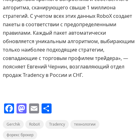
алгоритма, сканирующего свыше 1 миллиона
стратегий. С учетом всех этих данных RoboX создает
пакеты в соответствии с предопределенными
правилами. Каждый пакет автоматически
обновляется уникальным алгоритмом, выбирающим
только наиболее подходящие стратегии,
совпадающие с торговым профилем трейдера», —
поясняет Евгений Чернин, возглавляющий отдел
продаж Tradency в России и СНГ.
F
M
E
О
a
a
m
т
Gerchik
c
st
RoboX
ai
Tradency
п
технологии
e
o
l
р
форекс брокер