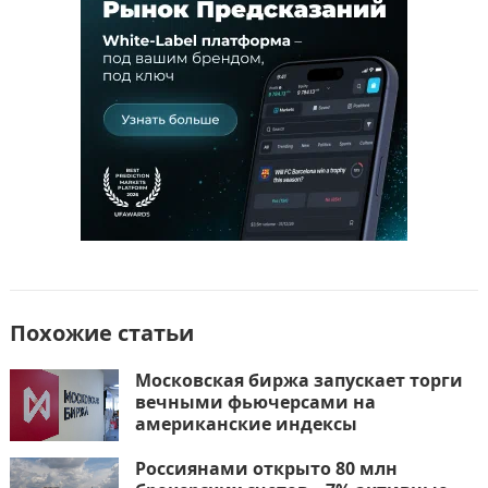
o
o
в
o
n
и
k
т
ь
Похожие статьи
Московская биржа запускает торги
вечными фьючерсами на
американские индексы
Россиянами открыто 80 млн