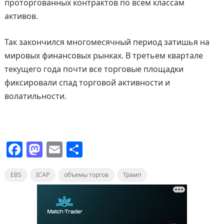
проторгованных контрактов по всем классам
активов.
Так закончился многомесячный период затишья на
мировых финансовых рынках. В третьем квартале
текущего года почти все торговые площадки
фиксировали спад торговой активности и
волатильности.
F
M
E
О
a
a
m
т
EBS
c
ICAP
st
ai
объемы торгов
п
Трамп
e
o
l
р
b
d
а