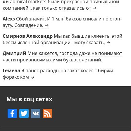
он
admiral markets были прекрасной прибыльной
компанией... как только отказались от →
Alexs
Сбой значит. И 1 млн баксов списали по стоп-
ауту. Совпадение. →
Смирнов Александр
Мы как бывшие клиенты этой
бессмысленной организации - могу сказать, →
Дмитрий
Мне кажется, господа даже не понимают
части произносимых ими буквосочетаний.
Гемелл
Я панес расходы на заказ колег с биржи
форэкс ком →
Мы в соц сетях
F
T
V
F
a
w
K
e