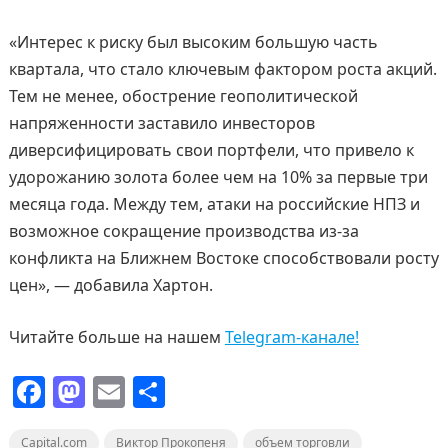
«Интерес к риску был высоким большую часть
квартала, что стало ключевым фактором роста акций.
Тем не менее, обострение геополитической
напряженности заставило инвесторов
диверсифицировать свои портфели, что привело к
удорожанию золота более чем на 10% за первые три
месяца года. Между тем, атаки на российские НПЗ и
возможное сокращение производства из-за
конфликта на Ближнем Востоке способствовали росту
цен», — добавила Хартон.
Читайте больше на нашем
Telegram-канале!
F
M
E
О
a
a
m
т
Capital.com
Виктор Прокопеня
объем торговли