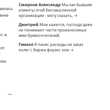
Смирнов Александр
Мы как бывшие
вилась
клиенты этой бессмысленной
ивнее
организации - могу сказать, →
Дмитрий
Мне кажется, господа даже
не понимают части произносимых
т, в
ими буквосочетаний.
Гемелл
Я панес расходы на заказ
жет
колег с биржи форэкс ком →
т
ами.