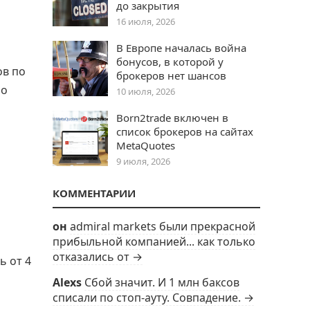
до закрытия
16 июля, 2026
В Европе началась война
бонусов, в которой у
ов по
брокеров нет шансов
но
10 июля, 2026
Born2trade включен в
список брокеров на сайтах
MetaQuotes
9 июля, 2026
КОММЕНТАРИИ
он
admiral markets были прекрасной
прибыльной компанией... как только
отказались от →
ь от 4
Alexs
Сбой значит. И 1 млн баксов
списали по стоп-ауту. Совпадение. →