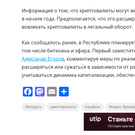
Информация о том, что криптовалюты могут в
в начале года. Предполагается, что это расши
вовлекать криптовалюты в легальный оборот.
Как сообщалось ранее, в Республике планируе
том числе биткоина и эфира. Первый заместит
Александр Егоров
, комментируя меры по реали
расширяться или сужаться в зависимости от ра
учитываться динамика капитализации, обеспе
F
M
E
О
a
a
m
т
беларусь
c
st
криптовалюта
ai
п
Нацбанк
Форекс броке
e
o
l
р
b
d
а