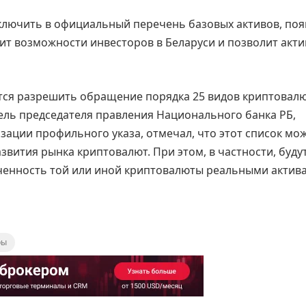
ключить в официальный перечень базовых активов, поя
рит возможности инвесторов в Беларуси и позволит акт
тся разрешить обращение порядка 25 видов криптовалю
ель председателя правления Национального банка РБ,
зации профильного указа, отмечал, что этот список мо
звития рынка криптовалют. При этом, в частности, буду
ченность той или иной криптовалюты реальными актив
ры