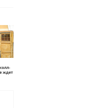
колл-
е ждет