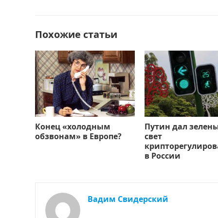
o
o
в
o
n
и
Похожие статьи
k
т
ь
Конец «холодным
Путин дал зелен
обзвонам» в Европе?
свет
крипторегулиро
в России
Вадим Свидерский