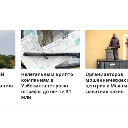
ый
Нелегальным крипто-
Организаторов
компаниям в
мошеннических 
ванию
Узбекистане грозят
центров в Мьянм
штрафы до почти $1
смертная казнь
млн