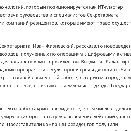
технологий, который позиционируется как ИТ-кластер
встреча руководства и специалистов Секретариата
ми компаний-резидентов, которые имеют право осущес
Секретариата, Иван Жизневский, рассказал о нововведе
 доходов, полученных по операциям с цифровыми актив
в деятельности крипто-резидентов. Вводится сбалансир
зданию прозрачной регуляторной среды для криптобизн
 кропотливой совместной работе, которую мы проделал
ршенно новые, но взаимоприемлемые подходы. Государ
аспекты работы крипторезидентов, в том числе отдельн
улирующих органов в целях выведения действий участ
оле. Представители компаний-резидентов получили