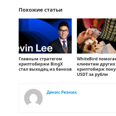
o
n
и
Похожие статьи
k
т
ь
Главным стратегом
WhiteBird помога
криптобиржи BingX
клиентам других
стал выходец из банков
криптобирж поку
USDT за рубли
Денис Резник