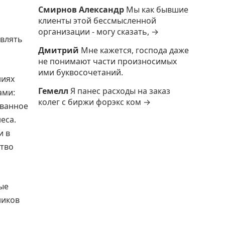
Смирнов Александр
Мы как бывшие
клиенты этой бессмысленной
организации - могу сказать, →
твлять
Дмитрий
Мне кажется, господа даже
не понимают части произносимых
ими буквосочетаний.
ниях
Гемелл
Я панес расходы на заказ
ами:
колег с биржи форэкс ком →
ованное
еса.
и в
ство
ые
ников