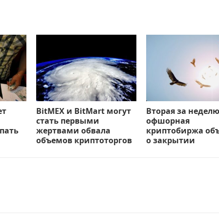
ет
BitMEX и BitMart могут
Вторая за недел
стать первыми
офшорная
пать
жертвами обвала
криптобиржа об
объемов криптоторгов
о закрытии