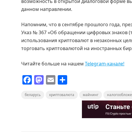
возможность в открытой диалоговой форме вы
данном направлении.
Напомним, что в сентябре прошлого года, пре
Указ № 367 «Об обращении цифровых знаков (т
использования криптовалют в незаконных целя
торговать криптовалютой на иностранных бир
Читайте больше на нашем
Telegram-канале!
F
M
E
О
a
a
m
т
беларусь
c
st
криптовалюта
ai
п
майнинг
налогооблож
e
o
l
р
b
d
а
o
o
в