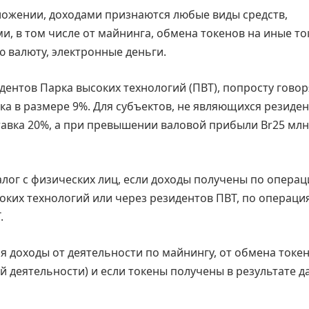
ожении, доходами признаются любые виды средств,
, в том числе от майнинга, обмена токенов на иные то
ю валюту, электронные деньги.
дентов Парка высоких технологий (ПВТ), попросту говор
а в размере 9%. Для субъектов, не являющихся резиде
тавка 20%, а при превышении валовой прибыли Br25 мл
алог с физических лиц, если доходы получены по операц
ких технологий или через резидентов ПВТ, по операци
.
 доходы от деятельности по майнингу, от обмена токен
 деятельности) и если токены получены в результате д