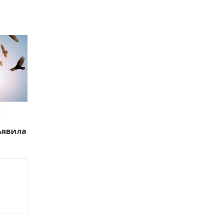
ю
ъявила