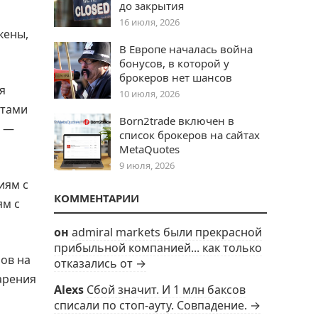
до закрытия
16 июля, 2026
кены,
В Европе началась война
бонусов, в которой у
брокеров нет шансов
я
10 июля, 2026
нтами
Born2trade включен в
н —
список брокеров на сайтах
MetaQuotes
9 июля, 2026
иям с
КОММЕНТАРИИ
ям с
он
admiral markets были прекрасной
прибыльной компанией... как только
ов на
отказались от →
арения
Alexs
Сбой значит. И 1 млн баксов
списали по стоп-ауту. Совпадение. →