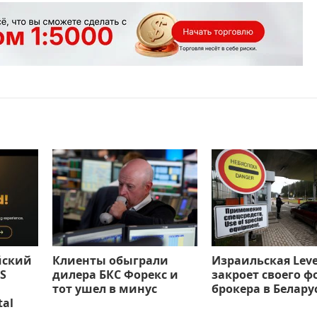
йский
Клиенты обыграли
Израильская Leve
S
дилера БКС Форекс и
закроет своего ф
тот ушел в минус
брокера в Белару
tal