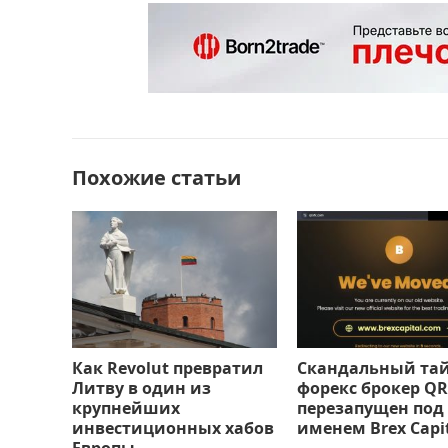
e
o
l
р
b
d
а
o
o
в
o
n
и
k
т
Похожие статьи
ь
Как Revolut превратил
Скандальный та
Литву в один из
форекс брокер QR
крупнейших
перезапущен под
инвестиционных хабов
именем Brex Capi
Европы