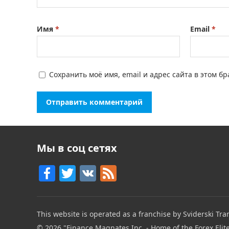
Имя
*
Email
*
Сохранить моё имя, email и адрес сайта в этом 
Мы в соц сетях
F
T
V
F
a
w
K
e
c
itt
e
This website is operated as a franchise by Sviderski Tran
e
er
d
© 2026
"Finance Magnates Inc. - Home of the Forex Elit