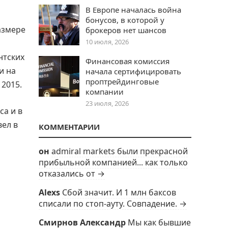
В Европе началась война
бонусов, в которой у
азмере
брокеров нет шансов
10 июля, 2026
о
нтских
Финансовая комиссия
и на
начала сертифицировать
проптрейдинговые
 2015.
компании
23 июля, 2026
са и в
вел в
КОММЕНТАРИИ
он
admiral markets были прекрасной
прибыльной компанией... как только
отказались от →
Alexs
Сбой значит. И 1 млн баксов
списали по стоп-ауту. Совпадение. →
Смирнов Александр
Мы как бывшие