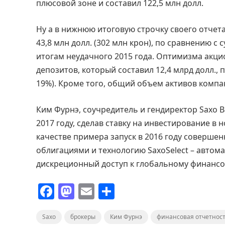
плюсовой зоне и составил 122,5 млн долл.
Ну а в нижнюю итоговую строчку своего отчет
43,8 млн долл. (302 млн крон), по сравнению с 
итогам неудачного 2015 года. Оптимизма акц
депозитов, который составил 12,4 млрд долл., п
19%). Кроме того, общий объем активов компани
Ким Фурнэ, соучредитель и гендиректор Saxo 
2017 году, сделав ставку на инвестирование в 
качестве примера запуск в 2016 году соверше
облигациями и технологию SaxoSelect – авто
дискреционный доступ к глобальному финансо
F
M
E
О
a
a
m
т
Saxo
c
брокеры
st
ai
Ким Фурнэ
п
финансовая отчетнос