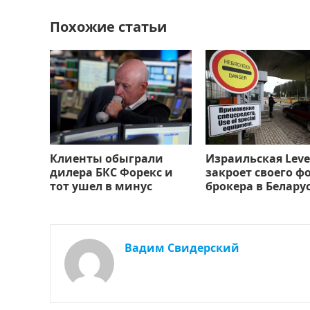
o
n
и
k
т
Похожие статьи
ь
Клиенты обыграли
Израильская Leve
дилера БКС Форекс и
закроет своего ф
тот ушел в минус
брокера в Белару
Вадим Свидерский