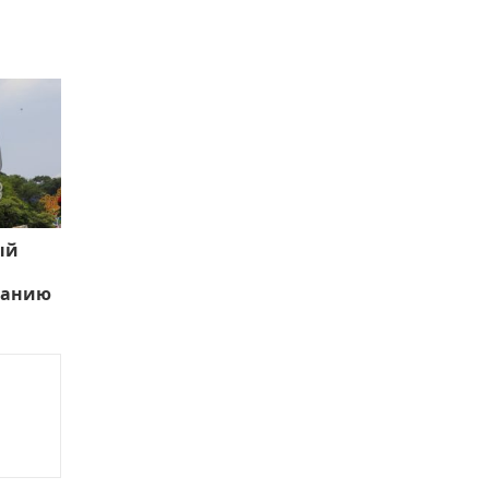
ый
ванию