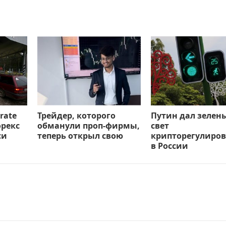
rate
Трейдер, которого
Путин дал зелен
орекс
обманули проп-фирмы,
свет
си
теперь открыл свою
крипторегулиро
в России