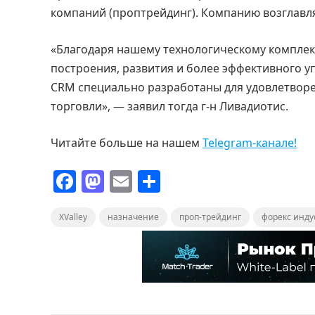
компаний (проптрейдинг). Компанию возглавл
«Благодаря нашему технологическому компле
построения, развития и более эффективного 
CRM специально разработаны для удовлетвор
торговли», — заявил тогда г-н Ливадиотис.
Читайте больше на нашем
Telegram-канале!
F
M
E
О
a
a
m
т
XValley
c
st
назначение
ai
п
проп-трейдинг
форекс инду
e
o
l
р
b
d
а
o
o
в