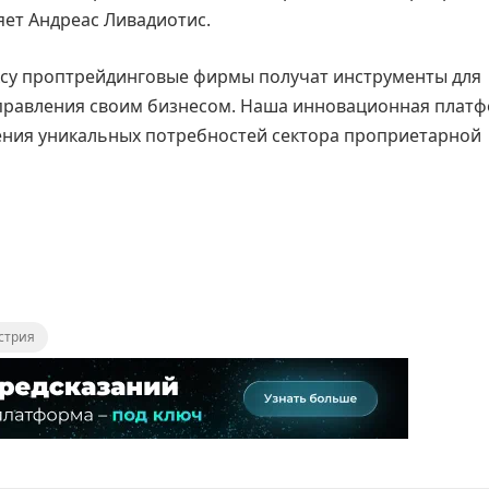
яет Андреас Ливадиотис.
ксу проптрейдинговые фирмы получат инструменты для
управления своим бизнесом. Наша инновационная платф
ения уникальных потребностей сектора проприетарной
стрия