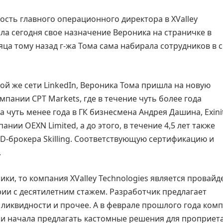
ость главного операционного директора в XValley
а сегодня свое назначение Вероника на страничке в
яца тому назад г-жа Тома сама набирала сотрудников в 
ой же сети LinkedIn, Вероника Тома пришла на новую
омпании CPT Markets, где в течение чуть более года
а чуть менее года в ГК бизнесмена Андрея Дашина, Exinit
ании OEXN Limited, а до этого, в течение 4,5 лет также
FD-брокера Skilling. Соответствующую сертификацию и
.
ки, то компания XValley Technologies является провай
ии с десятилетним стажем. Разработчик предлагает
ликвидности и прочее. А в феврале прошлого года ком
и начала предлагать кастомные решения для проприет