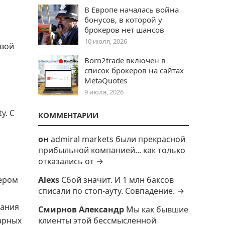
В Европе началась война
бонусов, в которой у
брокеров нет шансов
10 июля, 2026
свой
Born2trade включен в
список брокеров на сайтах
MetaQuotes
9 июля, 2026
y. С
КОММЕНТАРИИ
он
admiral markets были прекрасной
прибыльной компанией... как только
отказались от →
дером
Alexs
Сбой значит. И 1 млн баксов
списали по стоп-ауту. Совпадение. →
пания
Смирнов Александр
Мы как бывшие
арных
клиенты этой бессмысленной