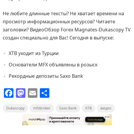
Не любите длинные тексты? Не хватает времени на
просмотр информационных ресурсов? Читаете
заголовки? ВидеоОбзор Forex Magnates-Dukascopy TV
создан специально для Вас! Сегодня в выпуске:
XTB уходит из Турции
Основатели MFX объявлены в розыск
Рекордные депозиты Saxo Bank
F
M
E
О
a
a
m
т
Dukascopy
c
st
mfxbroker
ai
п
Saxo Bank
XTB
видео
e
o
l
р
b
d
а