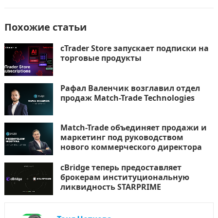
o
o
в
o
n
и
Похожие статьи
k
т
cTrader Store запускает подписки на
ь
торговые продукты
Рафал Валенчик возглавил отдел
продаж Match-Trade Technologies
Match-Trade объединяет продажи и
маркетинг под руководством
нового коммерческого директора
cBridge теперь предоставляет
брокерам институциональную
ликвидность STARPRIME