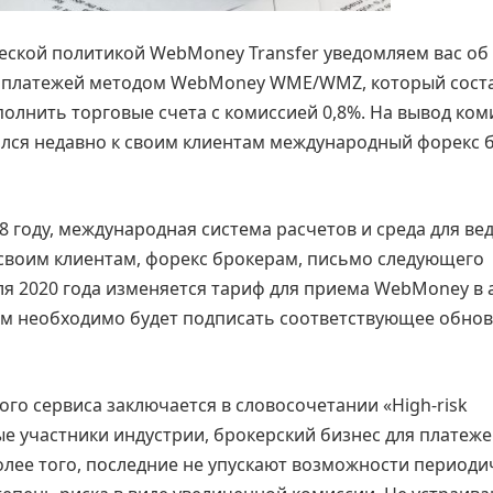
еской политикой WebMoney Transfer уведомляем вас об
му платежей методом WebMoney WME/WMZ, который сост
полнить торговые счета с комиссией 0,8%. На вывод ком
ился недавно к своим клиентам международный форекс 
98 году, международная система расчетов и среда для ве
 своим клиентам, форекс брокерам, письмо следующего
ля 2020 года изменяется тариф для приема WebMoney в 
 Вам необходимо будет подписать соответствующее обно
го сервиса заключается в словосочетании «High-risk
е участники индустрии, брокерский бизнес для платеже
Более того, последние не упускают возможности периоди