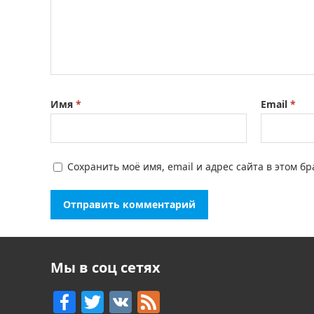
Имя
*
Email
*
Сохранить моё имя, email и адрес сайта в этом 
Мы в соц сетях
F
T
V
F