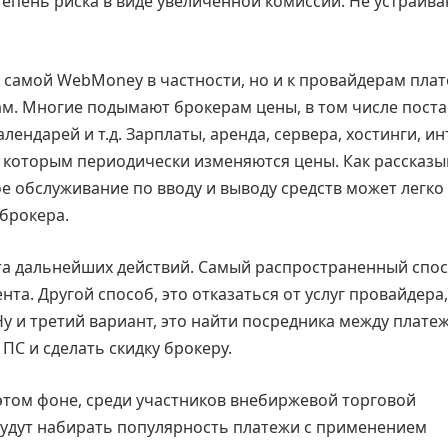
епень риска в виде увеличенной комиссии. Не устраив
к самой WebMoney в частности, но и к провайдерам пла
рам. Многие подымают брокерам цены, в том числе пост
лендарей и т.д. Зарплаты, аренда, сервера, хостинги, ин
по которым периодически изменяются цены. Как рассказ
е обслуживание по вводу и выводу средств может легко
 брокера.
нта дальнейших действий. Самый распространенный спо
а. Другой способ, это отказаться от услуг провайдера,
 Ну и третий вариант, это найти посредника между плате
ПС и сделать скидку брокеру.
этом фоне, среди участников внебиржевой торговой
 будут набирать популярность платежи с применением