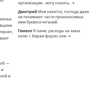
ают
организации - могу сказать, →
Дмитрий
Мне кажется, господа даже
не понимают части произносимых
тежных
ими буквосочетаний.
авщики
Гемелл
Я панес расходы на заказ
тернет,
колег с биржи форэкс ком →
ывают
соб —
 и
жкой и