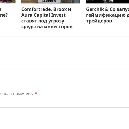
м
Comfortrade, Broox и
Gerchik & Co запу
пе?
Aura Capital Invest
геймификацию 
ставят под угрозу
трейдеров
средства инвесторов
е поля помечены
*