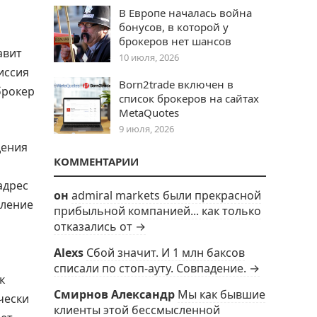
В Европе началась война
бонусов, в которой у
брокеров нет шансов
авит
10 июля, 2026
иссия
Born2trade включен в
брокер
список брокеров на сайтах
MetaQuotes
9 июля, 2026
дения
КОММЕНТАРИИ
адрес
он
admiral markets были прекрасной
вление
прибыльной компанией... как только
отказались от →
Alexs
Сбой значит. И 1 млн баксов
списали по стоп-ауту. Совпадение. →
к
Смирнов Александр
Мы как бывшие
чески
клиенты этой бессмысленной