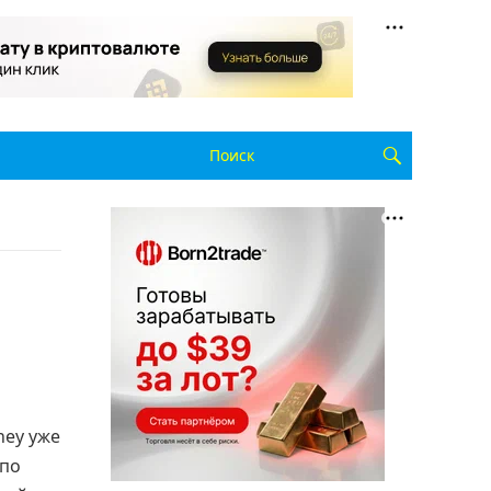
ney уже
 по