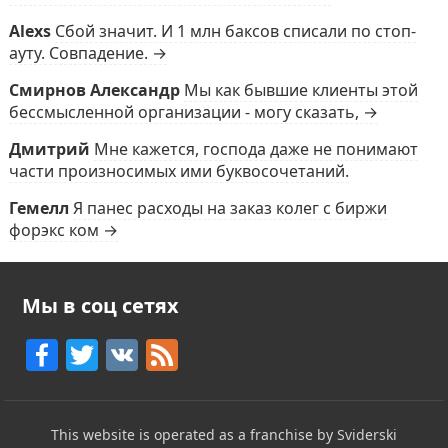
Alexs
Сбой значит. И 1 млн баксов списали по стоп-
ауту. Совпадение. →
Смирнов Александр
Мы как бывшие клиенты этой
бессмысленной организации - могу сказать, →
Дмитрий
Мне кажется, господа даже не понимают
части произносимых ими буквосочетаний.
Гемелл
Я панес расходы на заказ колег с биржи
форэкс ком →
Мы в соц сетях
F
T
V
F
a
w
K
e
c
itt
e
This website is operated as a franchise by Sviderski