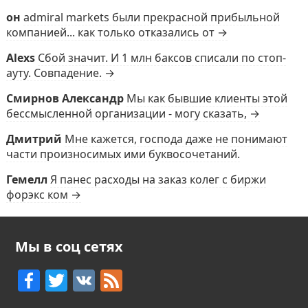
он
admiral markets были прекрасной прибыльной
компанией... как только отказались от →
Alexs
Сбой значит. И 1 млн баксов списали по стоп-
ауту. Совпадение. →
Смирнов Александр
Мы как бывшие клиенты этой
бессмысленной организации - могу сказать, →
Дмитрий
Мне кажется, господа даже не понимают
части произносимых ими буквосочетаний.
Гемелл
Я панес расходы на заказ колег с биржи
форэкс ком →
Мы в соц сетях
F
T
V
F
a
w
K
e