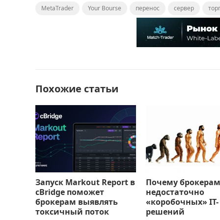
MetaTrader
c
st
Your Bourse
ai
п
перенос
сервер
тор
e
o
l
р
b
d
а
o
o
в
o
n
и
Похожие статьи
k
т
ь
Запуск Markout Report в
Почему брокерам
cBridge поможет
недостаточно
брокерам выявлять
«коробочных» IT-
токсичный поток
решений