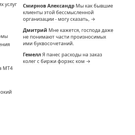
х услуг
Смирнов Александр
Мы как бывшие
клиенты этой бессмысленной
организации - могу сказать, →
Дмитрий
Мне кажется, господа даже
рмы
не понимают части произносимых
ими буквосочетаний.
ения
Гемелл
Я панес расходы на заказ
колег с биржи форэкс ком →
а MT4
сокий