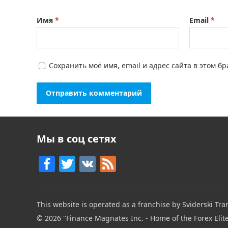
Имя
*
Email
*
Сохранить моё имя, email и адрес сайта в этом 
Мы в соц сетях
F
T
V
F
a
w
K
e
c
itt
e
This website is operated as a franchise by Sviderski Tran
e
er
d
© 2026
"Finance Magnates Inc. - Home of the Forex Elit