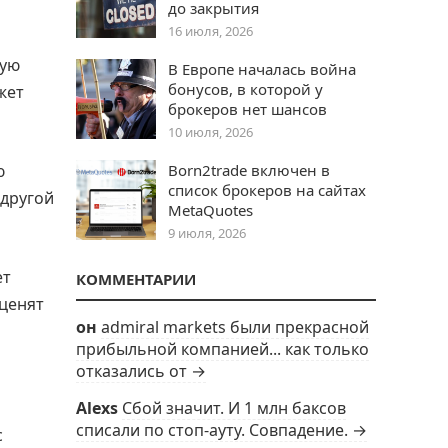
до закрытия
16 июля, 2026
вую
В Европе началась война
бонусов, в которой у
жет
брокеров нет шансов
10 июля, 2026
ю
Born2trade включен в
список брокеров на сайтах
 другой
MetaQuotes
9 июля, 2026
ет
КОММЕНТАРИИ
ценят
он
admiral markets были прекрасной
прибыльной компанией... как только
отказались от →
Alexs
Сбой значит. И 1 млн баксов
списали по стоп-ауту. Совпадение. →
с