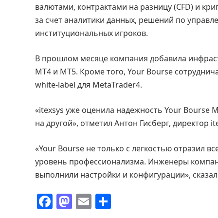
валютами, контрактами на разницу (CFD) и кри
за счет аналитики данных, решений по управл
институциональных игроков.
В прошлом месяце компания добавила инфраст
MT4 и MT5. Кроме того, Your Bourse сотруднич
white-label для MetaTrader4.
«itexsys уже оценила надежность Your Bourse 
на другой», отметил Антон Гисберг, директор ite
«Your Bourse не только с легкостью отразил 
уровень профессионализма. Инженеры компан
выполнили настройки и конфигурации», сказал
F
M
E
О
a
a
m
т