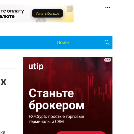
ых
ске