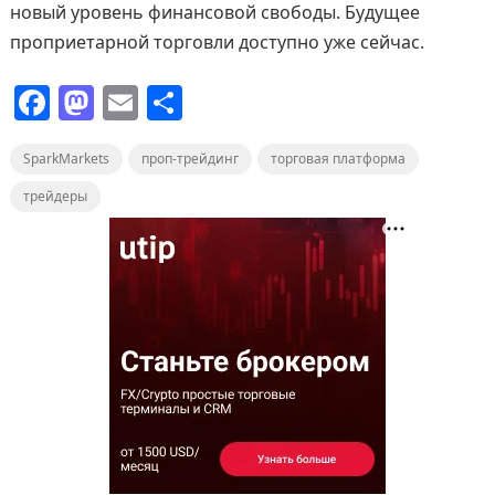
новый уровень финансовой свободы. Будущее
проприетарной торговли доступно уже сейчас.
F
M
E
О
a
a
m
т
SparkMarkets
c
st
ai
проп-трейдинг
п
торговая платформа
e
o
l
р
трейдеры
b
d
а
o
o
в
o
n
и
k
т
ь