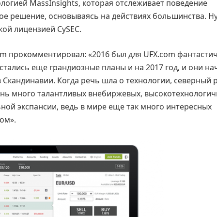
нологией MassInsights, которая отслеживает поведение
ое решение, основываясь на действиях большинства. Ну
ской лицензией CySEC.
om прокомментировал: «2016 был для UFX.com фантасти
остались еще грандиозные планы и на 2017 год, и они на
 Скандинавии. Когда речь шла о технологии, северный 
чень много талантливых внебиржевых, высокотехнологи
ьной экспансии, ведь в мире еще так много интересных
ом».