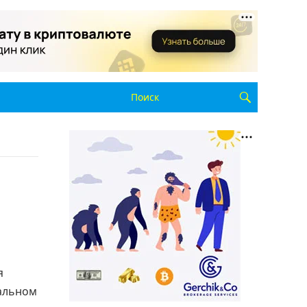
я
еальном