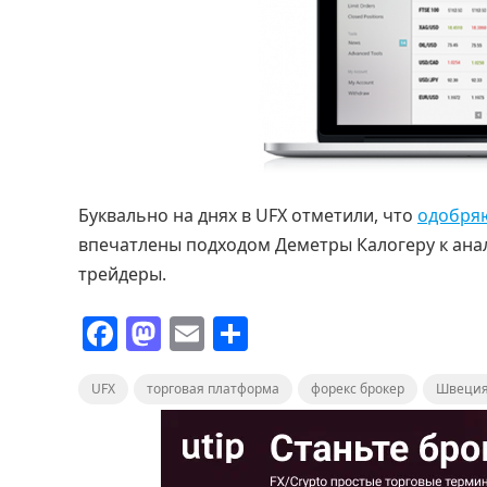
Буквально на днях в UFX отметили, что
одобряю
впечатлены подходом Деметры Калогеру к анал
трейдеры.
F
M
E
О
a
a
m
т
UFX
c
торговая платформа
st
ai
п
форекс брокер
Швеци
e
o
l
р
b
d
а