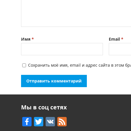
Имя
*
Email
*
Сохранить моё имя, email и адрес сайта в этом 
Мы в соц сетях
F
T
V
F
a
w
K
e