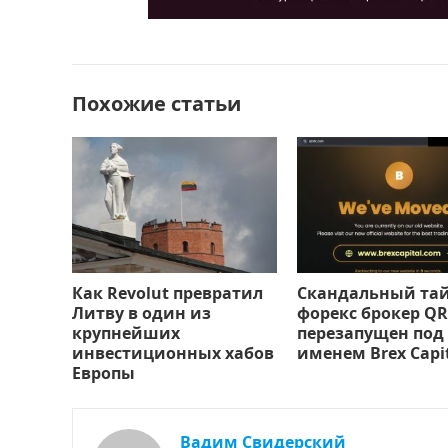
o
o
в
o
n
и
k
т
Похожие статьи
ь
Как Revolut превратил
Скандальный та
Литву в один из
форекс брокер QR
крупнейших
перезапущен под
инвестиционных хабов
именем Brex Capi
Европы
Вадим Свидерский