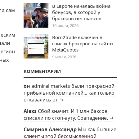
В Европе началась война
 а сам
бонусов, в которой у
брокеров нет шансов
10 июля, 2026
ческим
Born2trade включен в
чали
список брокеров на сайтах
MetaQuotes
регион
9 июля, 2026
чных
КОММЕНТАРИИ
он
admiral markets были прекрасной
прибыльной компанией... как только
отказались от →
Alexs
Сбой значит. И 1 млн баксов
списали по стоп-ауту. Совпадение. →
Смирнов Александр
Мы как бывшие
клиенты этой бессмысленной