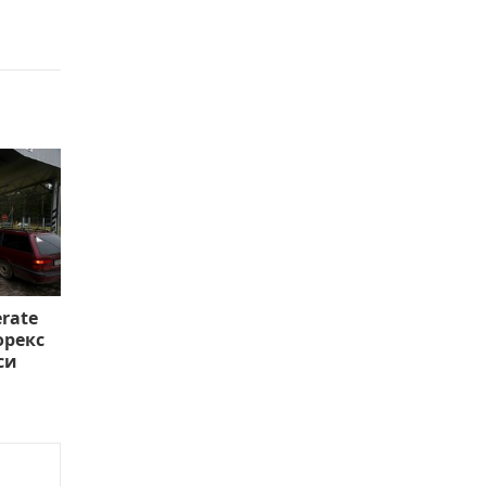
rate
орекс
си