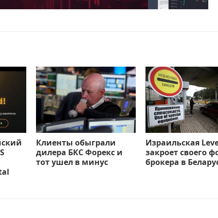
йский
Клиенты обыграли
Израильская Leve
S
дилера БКС Форекс и
закроет своего ф
тот ушел в минус
брокера в Белару
tal