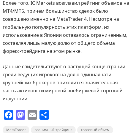
Более того, IC Markets возглавил рейтинг объемов на
MT4/MT5, причем большинство сделок было
совершено именно на MetaTrader 4. Несмотря на
глобальную популярность этих платформ, их
использование в Японии оставалось ограниченным,
составляя лишь малую долю от общего объема
форекс-трейдинга на этом рынке.
Данные свидетельствуют о растущей концентрации
среди ведущих игроков: на долю одиннадцати
крупнейших брокеров приходится значительная
часть активности мировой внебиржевой торговой
индустрии.
F
M
E
О
a
a
m
т
MetaTrader
розничный трейдинг
торговый объем