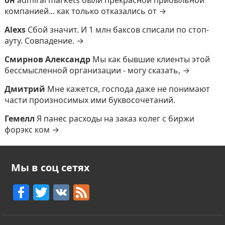
он
admiral markets были прекрасной прибыльной
компанией... как только отказались от →
Alexs
Сбой значит. И 1 млн баксов списали по стоп-
ауту. Совпадение. →
Смирнов Александр
Мы как бывшие клиенты этой
бессмысленной организации - могу сказать, →
Дмитрий
Мне кажется, господа даже не понимают
части произносимых ими буквосочетаний.
Гемелл
Я панес расходы на заказ колег с биржи
форэкс ком →
Мы в соц сетях
F
T
V
F
a
w
K
e
c
itt
e