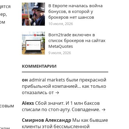
В Европе началась война
дятся
бонусов, в которой у
ер,
брокеров нет шансов
дом
10 июля, 2026
Born2trade включен в
список брокеров на сайтах
MetaQuotes
9 июля, 2026
КОММЕНТАРИИ
он
admiral markets были прекрасной
s
прибыльной компанией... как только
отказались от →
Alexs
Сбой значит. И 1 млн баксов
нсовым
списали по стоп-ауту. Совпадение. →
Смирнов Александр
Мы как бывшие
клиенты этой бессмысленной
ском