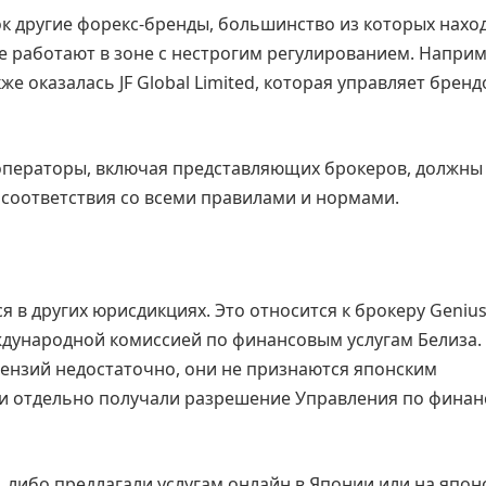
ок другие форекс-бренды, большинство из которых нахо
 работают в зоне с нестрогим регулированием. Наприм
же оказалась JF Global Limited, которая управляет брен
 операторы, включая представляющих брокеров, должны
соответствия со всеми правилами и нормами.
 в других юрисдикциях. Это относится к брокеру Geniu
еждународной комиссией по финансовым услугам Белиза.
ензий недостаточно, они не признаются японским
ии отдельно получали разрешение Управления по фина
 либо предлагали услугам онлайн в Японии или на япон