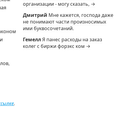
организации - могу сказать, →
ная
Дмитрий
Мне кажется, господа даже
не понимают части произносимых
ими буквосочетаний.
Законом
Гемелл
Я панес расходы на заказ
ри
колег с биржи форэкс ком →
лов,
ссылке
.