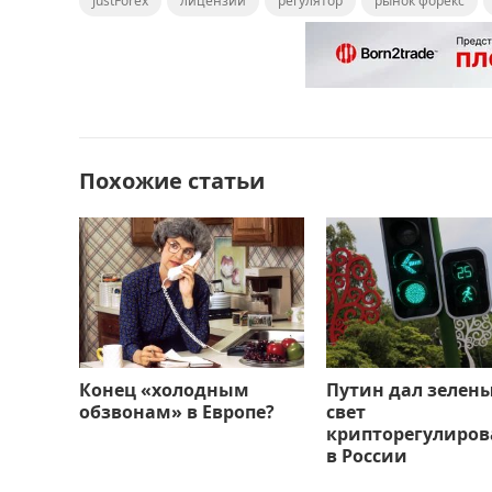
JustForex
c
st
лицензии
ai
п
регулятор
рынок форекс
e
o
l
р
b
d
а
o
o
в
o
n
и
Похожие статьи
k
т
ь
Конец «холодным
Путин дал зелен
обзвонам» в Европе?
свет
крипторегулиро
в России