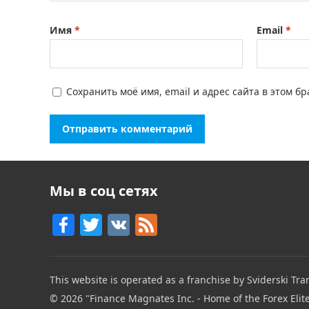
Имя
*
Email
*
Сохранить моё имя, email и адрес сайта в этом 
Мы в соц сетях
F
T
V
F
a
w
K
e
c
itt
e
This website is operated as a franchise by Sviderski Tran
e
er
d
© 2026
"Finance Magnates Inc. - Home of the Forex Elit