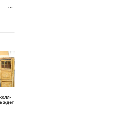
колл-
е ждет