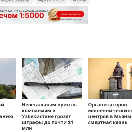
Форекс брокеры
черный список
Япония
ый
Нелегальным крипто-
Организаторов
компаниям в
мошеннических 
ванию
Узбекистане грозят
центров в Мьянм
штрафы до почти $1
смертная казнь
млн