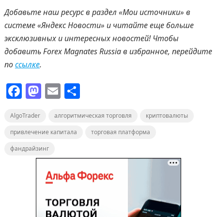
Добавьте наш ресурс в раздел «Мои источники» в
системе «Яндекс Новости» и читайте еще больше
эксклюзивных и интересных новостей! Чтобы
добавить
Forex
Magnates
Russia
в избранное, перейдите
по
ссылке
.
F
M
E
О
a
a
m
т
AlgoTrader
c
st
алгоритмическая торговля
ai
п
криптовалюты
e
o
l
р
привлечение капитала
торговая платформа
b
d
а
фандрайзинг
o
o
в
o
n
и
k
т
ь