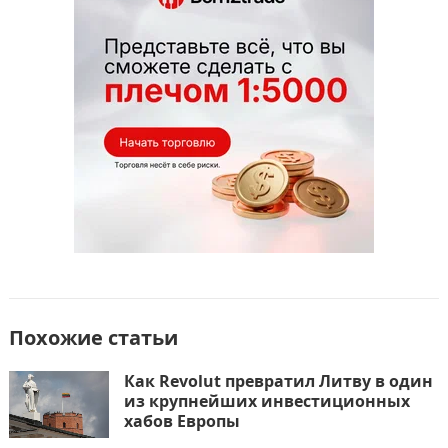
o
o
в
o
n
и
k
т
ь
Похожие статьи
Как Revolut превратил Литву в один
из крупнейших инвестиционных
хабов Европы