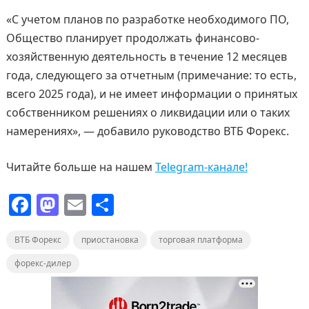
«С учетом планов по разработке необходимого ПО,
Общество планирует продолжать финансово-
хозяйственную деятельность в течение 12 месяцев
года, следующего за отчетным (примечание: то есть,
всего 2025 года), и не имеет информации о принятых
собственником решениях о ликвидации или о таких
намерениях», — добавило руководство ВТБ Форекс.
Читайте больше на нашем
Telegram-канале!
F
M
E
О
a
a
m
т
ВТБ Форекс
c
st
приостановка
ai
п
торговая платформа
e
o
l
р
форекс-дилер
b
d
а