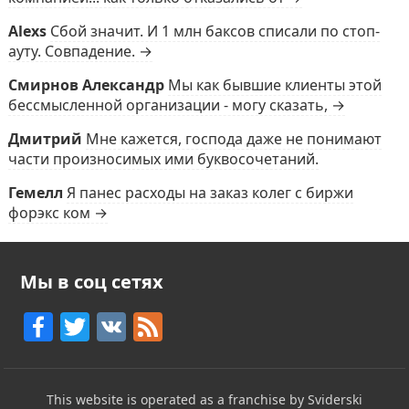
Alexs
Сбой значит. И 1 млн баксов списали по стоп-
ауту. Совпадение. →
Смирнов Александр
Мы как бывшие клиенты этой
бессмысленной организации - могу сказать, →
Дмитрий
Мне кажется, господа даже не понимают
части произносимых ими буквосочетаний.
Гемелл
Я панес расходы на заказ колег с биржи
форэкс ком →
Мы в соц сетях
F
T
V
F
a
w
K
e
c
itt
e
This website is operated as a franchise by Sviderski