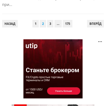
при…
ПАГИНАЦИЯ
НАЗАД
1
2
3
…
175
ВПЕРЁД
ЗАПИСЕЙ