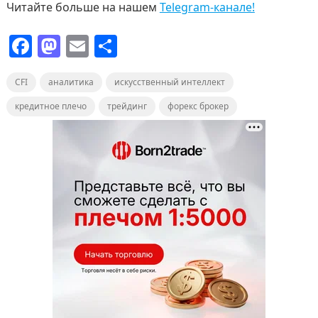
Читайте больше на нашем
Telegram-канале!
F
M
E
О
a
a
m
т
CFI
c
аналитика
st
ai
искусственный интеллект
п
e
o
l
р
кредитное плечо
трейдинг
форекс брокер
b
d
а
o
o
в
o
n
и
k
т
ь