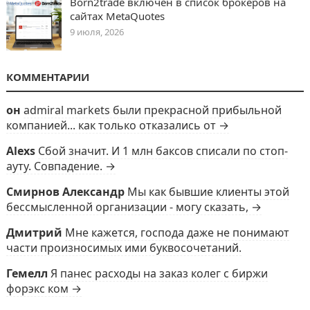
Born2trade включен в список брокеров на
сайтах MetaQuotes
9 июля, 2026
КОММЕНТАРИИ
он
admiral markets были прекрасной прибыльной
компанией... как только отказались от →
Alexs
Сбой значит. И 1 млн баксов списали по стоп-
ауту. Совпадение. →
Смирнов Александр
Мы как бывшие клиенты этой
бессмысленной организации - могу сказать, →
Дмитрий
Мне кажется, господа даже не понимают
части произносимых ими буквосочетаний.
Гемелл
Я панес расходы на заказ колег с биржи
форэкс ком →