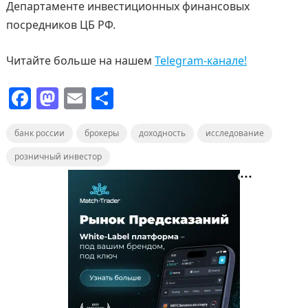
Департаменте инвестиционных финансовых
посредников ЦБ РФ.
Читайте больше на нашем
Telegram-канале!
F
M
E
О
a
a
m
т
банк россии
c
st
брокеры
ai
п
доходность
исследование
e
o
l
р
розничный инвестор
b
d
а
o
o
в
o
n
и
k
т
ь