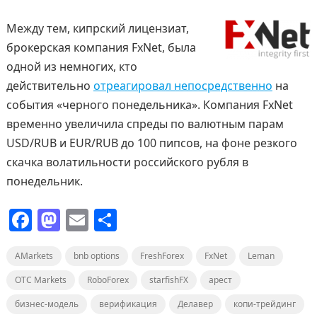
Между тем, кипрский лицензиат,
брокерская компания FxNet, была
одной из немногих, кто
действительно
отреагировал непосредственно
на
события «черного понедельника». Компания FxNet
временно увеличила спреды по валютным парам
USD/RUB и EUR/RUB до 100 пипсов, на фоне резкого
скачка волатильности российского рубля в
понедельник.
F
M
E
О
a
a
m
т
AMarkets
c
st
bnb options
ai
п
FreshForex
FxNet
Leman
e
o
l
р
OTC Markets
RoboForex
starfishFX
арест
b
d
а
бизнес-модель
верификация
Делавер
копи-трейдинг