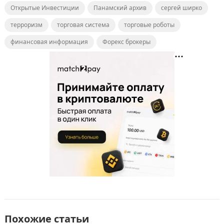
o
o
в
Открытые Инвестиции
Панамский архив
сергей ширко
o
n
и
терроризм
торговая система
торговые роботы
k
т
финансовая информация
Форекс брокеры
ь
Похожие статьи