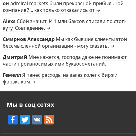
он
admiral markets были прекрасной прибыльной
компанией... как только отказались от →
Alexs
Сбой значит. И 1 млн баксов списали по стоп-
ауту. Совпадение. →
Смирнов Александр
Мы как бывшие клиенты этой
бессмысленной организации - могу сказать, →
Дмитрий
Мне кажется, господа даже не понимают
части произносимых ими буквосочетаний.
Гемелл
Я панес расходы на заказ колег с биржи
форэкс ком →
Мы в соц сетях
F
T
V
F
a
w
K
e