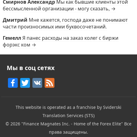
Смирнов Александр
Мы как бывшие клиенты этой
бессмысленной организации - могу сказать, →
Дмитрий
Мне кажется, господа даже не понимают
части произносимых ими буквосочетаний.
Гемелл
Я панес расходы на заказ колег с биржи
форэкс ком →
Мы в соц сетях
F
T
V
F
a
w
K
e
c
itt
e
This website is operated as a franchise by Sviderski
e
er
d
Translation Services (STS)
b
© 2026
"Finance Magnates Inc. - Home of the Forex Elite"
Все
o
права защищены.