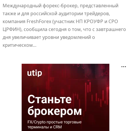
Международный форекс-брокер, представленный
также и для российской аудитории трейдеров,
компания FreshForex (участник НП КРОУФР и СРО
ЦРФИН), сообщила сегодня о том, что с завтрашнего
дня увеличивает уровни уведомлений о
критическом…