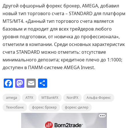
Другой офшорный форекс брокер, AMEGA, добавил
новый тип торгового счета – STANDARD для платформ
MT5/MT4. «Данный тип торгового счета является
базовым и подходит для всех трейдеров любого
уровня подготовки, от новичка до профессионала»,
отметили в компании. Среди основных характеристик
счета STANDARD можно отметить: отсутствие
минимального депозита; кредитное плечо до 1:1000;
доступен в ПАММ-системе AMEGA Invest.
F
M
E
О
a
a
m
т
amega
c
st
ATFX
ai
MTBankFX
п
NordFX
Альфа-Форекс
e
o
l
р
Технобанк
форекс брокер
форекс-дилер
b
d
а