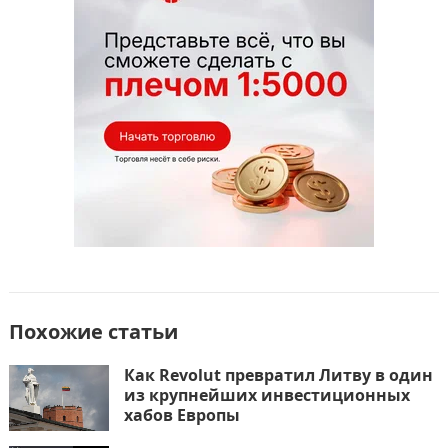
o
o
в
o
n
и
k
т
ь
Похожие статьи
Как Revolut превратил Литву в один
из крупнейших инвестиционных
хабов Европы