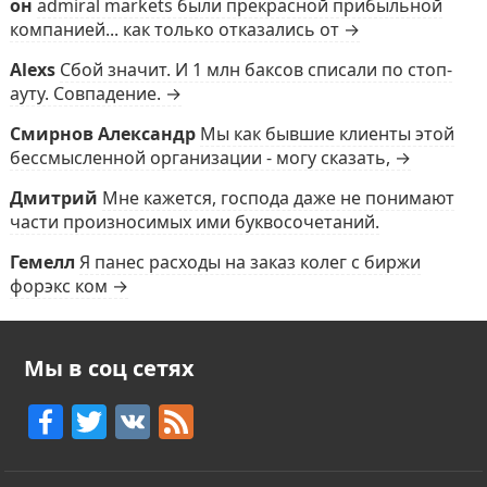
он
admiral markets были прекрасной прибыльной
компанией... как только отказались от →
Alexs
Сбой значит. И 1 млн баксов списали по стоп-
ауту. Совпадение. →
Смирнов Александр
Мы как бывшие клиенты этой
бессмысленной организации - могу сказать, →
Дмитрий
Мне кажется, господа даже не понимают
части произносимых ими буквосочетаний.
Гемелл
Я панес расходы на заказ колег с биржи
форэкс ком →
Мы в соц сетях
F
T
V
F
a
w
K
e