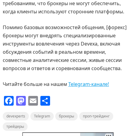
требованиям, что брокеры не могут обеспечить,
когда клиенты используют сторонние платформы.
Помимо базовых возможностей общения, [форекс]
брокеры могут внедрять специализированные
инструменты вовлечения через Devexa, включая
обсуждения событий в реальном времени,
совместные аналитические сессии, живые сессии
вопросов и ответов и соревнования сообщества.
Читайте больше на нашем
Telegram-канале!
F
M
E
О
a
a
m
т
devexperts
c
st
Telegram
ai
п
брокеры
проп-трейдинг
e
o
l
р
трейдеры