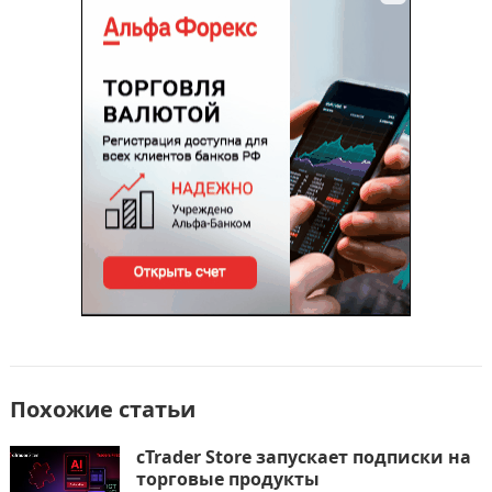
b
d
а
o
o
в
o
n
и
k
т
ь
Похожие статьи
cTrader Store запускает подписки на
торговые продукты