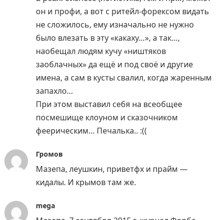
он и профи, а вот с ритейл-форексом видать
не сложилось, ему изначально не нужно
было влезать в эту «какаху…», а так…,
наобещал людям кучу «ништяков
заоблачных» да ещё и под своё и другие
имена, а сам в кусты свалил, когда жаренным
запахло…
При этом выставил себя на всеобщее
посмешище клоуном и сказочником
феерическим… Печалька.. :((
Громов
Мазепа, леушкин, приветфх и прайм —
кидалы. И крымов там же.
mega