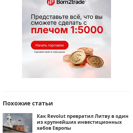
o
o
в
o
n
и
k
т
ь
Похожие статьи
Как Revolut превратил Литву в один
из крупнейших инвестиционных
хабов Европы