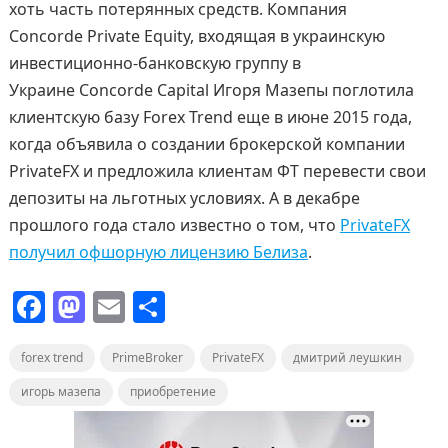
хоть часть потерянных средств. Компания
Concorde Private Equity, входящая в украинскую
инвестиционно-банковскую группу в
Украине Concorde Capital Игоря Мазепы поглотила
клиентскую базу Forex Trend еще в июне 2015 года,
когда объявила о создании брокерской компании
PrivateFX и предложила клиентам ФТ перевести свои
депозиты на льготных условиях. А в декабре
прошлого года стало известно о том, что
PrivateFX
получил офшорную лицензию Белиза
.
F
M
E
О
a
a
m
т
forex trend
c
st
PrimeBroker
ai
п
PrivateFX
дмитрий леушкин
e
o
l
р
игорь мазепа
приобретение
b
d
а