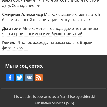
Alexs
Сбой значит. И 1 млн баксов списали по стоп-
ауту. Совпадение. →
Смирнов Александр
Мы как бывшие клиенты этой
бессмысленной организации - могу сказать, →
Дмитрий
Мне кажется, господа даже не понимают
части произносимых ими буквосочетаний.
Гемелл
Я панес расходы на заказ колег с биржи
форэкс ком →
Мы в соц сетях
F
T
V
F
a
w
K
e
c
itt
e
This website is operated as a franchise by Sviderski
e
er
d
Translation Services (STS)