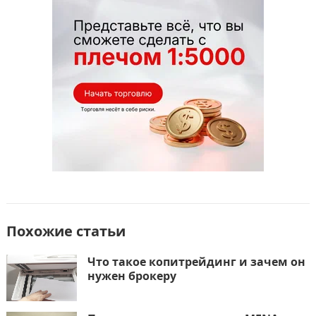
o
n
и
k
т
ь
Похожие статьи
Что такое копитрейдинг и зачем он
нужен брокеру