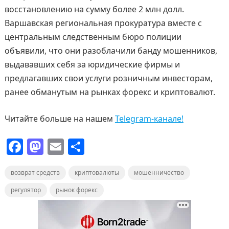
восстановлению на сумму более 2 млн долл.
Варшавская региональная прокуратура вместе с
центральным следственным бюро полиции
объявили, что они разоблачили банду мошенников,
выдававших себя за юридические фирмы и
предлагавших свои услуги розничным инвесторам,
ранее обманутым на рынках форекс и криптовалют.
Читайте больше на нашем
Telegram-канале!
F
M
E
О
a
a
m
т
возврат средств
c
st
ai
криптовалюты
п
мошенничество
e
o
l
р
регулятор
рынок форекс
b
d
а
o
o
в