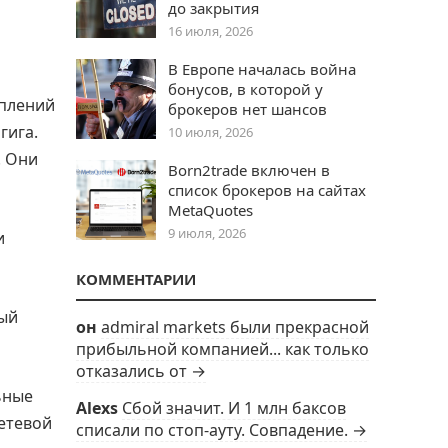
до закрытия
16 июля, 2026
В Европе началась война
бонусов, в которой у
уплений
брокеров нет шансов
гига.
10 июля, 2026
. Они
Born2trade включен в
список брокеров на сайтах
MetaQuotes
9 июля, 2026
и
КОММЕНТАРИИ
дый
он
admiral markets были прекрасной
прибыльной компанией... как только
отказались от →
ьные
Alexs
Сбой значит. И 1 млн баксов
етевой
списали по стоп-ауту. Совпадение. →