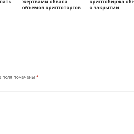
пать
жертвами обвала
криптобиржа об
объемов криптоторгов
о закрытии
е поля помечены
*