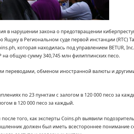
ения в нарушении закона о предотвращении киберпрест
 Ящуку в Региональном суде первой инстанции (RTC) Та
ns.ph, которая находилась под управлением BETUR, Inc
P на общую сумму 340,745 млн филиппинских песо.
ыми переводами, обменом иностранной валюты и другим
лениях по 23 пунктам с залогом в 120 000 песо за каж
огом в 120 000 песо за каждый.
после того, как эксперты Coins.ph выявили подозрител
умышленник должен был иметь всестороннее понимание с