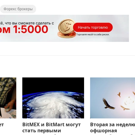
Форекс брокеры
ет
BitMEX и BitMart могут
Вторая за недел
стать первыми
офшорная