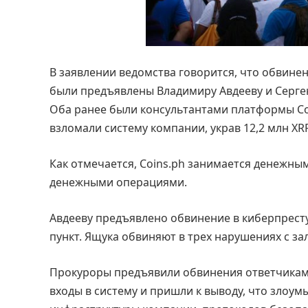
В заявлении ведомства говорится, что обвин
были предъявлены Владимиру Авдееву и Сергею
Оба ранее были консультантами платформы Coi
взломали систему компании, украв 12,2 млн XR
Как отмечается, Coins.ph занимается денежн
денежными операциями.
Авдееву предъявлено обвинение в киберпреступ
пункт. Ящука обвиняют в трех нарушениях с зал
Прокуроры предъявили обвинения ответчикам 
входы в систему и пришли к выводу, что зло