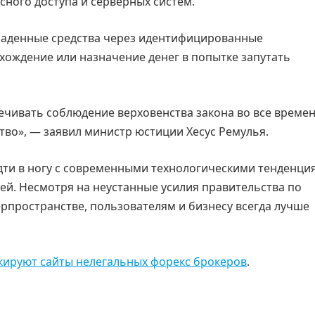
ного доступа и серверных систем.
раденные средства через идентифицированные
хождение или назначение денег в попытке запутать
чивать соблюдение верховенства закона во все времен
тво», — заявил министр юстиции Хесус Ремулья.
дти в ногу с современными технологическими тенденци
ей. Несмотря на неустанные усилия правительства по
рпространстве, пользователям и бизнесу всегда лучше
кируют сайты нелегальных форекс брокеров
.