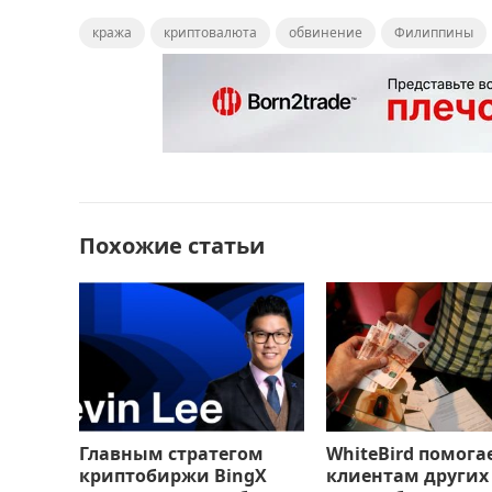
a
a
m
т
кража
c
st
криптовалюта
ai
п
обвинение
Филиппины
e
o
l
р
b
d
а
o
o
в
o
n
и
k
т
Похожие статьи
ь
Главным стратегом
WhiteBird помога
криптобиржи BingX
клиентам других