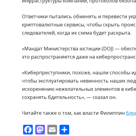
инфраструктуры компании, протоколов безопас
Ответчики пытались обменять и перевести ук
криптовалютные сервисы, чтобы скрыть проис
следователей, когда их схема будет раскрыта.
«Мандат Министерства юстиции (DOJ) — обеспе
это распространяется даже на киберпространс
«Киберпреступники, похоже, нашли способы и
чтобы эксплуатировать невинность наших люд
искоренению нежелательных элементов в кибе
сохранять бдительность», — сказал он.
Читайте также о том, как власти Филиппин
бло
F
M
E
О