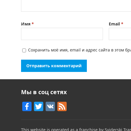
Имя
*
Email
*
Сохранить моё имя, email и адрес сайта в этом 
Мы в соц сетях
F
T
V
F
a
w
K
e
c
itt
e
This website is operated as a franchise by Sviderski Tran