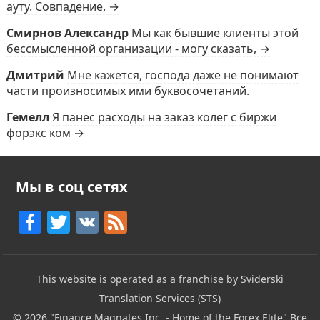
ауту. Совпадение. →
Смирнов Александр
Мы как бывшие клиенты этой
бессмысленной организации - могу сказать, →
Дмитрий
Мне кажется, господа даже не понимают
части произносимых ими буквосочетаний.
Гемелл
Я панес расходы на заказ колег с биржи
форэкс ком →
Мы в соц сетях
F
T
V
F
a
w
K
e
c
itt
e
This website is operated as a franchise by Sviderski
e
er
d
Translation Services (STS)
b
© 2026
"Finance Magnates Inc. - Home of the Forex Elite"
Все