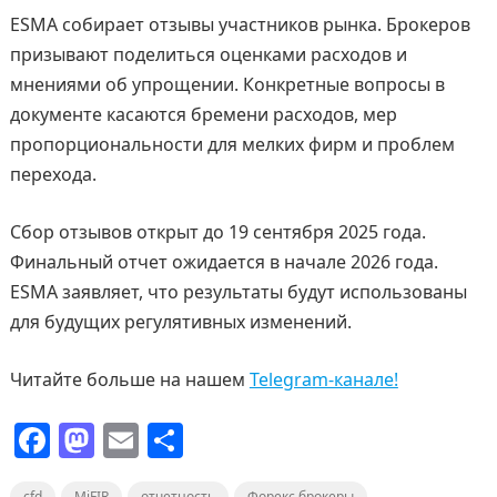
ESMA собирает отзывы участников рынка. Брокеров
призывают поделиться оценками расходов и
мнениями об упрощении. Конкретные вопросы в
документе касаются бремени расходов, мер
пропорциональности для мелких фирм и проблем
перехода.
Сбор отзывов открыт до 19 сентября 2025 года.
Финальный отчет ожидается в начале 2026 года.
ESMA заявляет, что результаты будут использованы
для будущих регулятивных изменений.
Читайте больше на нашем
Telegram-канале!
F
M
E
О
a
a
m
т
cfd
MiFIR
отчетность
Форекс брокеры