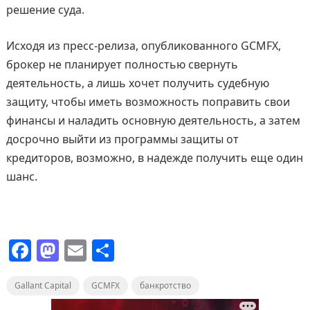
решение суда.
Исходя из пресс-релиза, опубликованного GCMFX,
брокер не планирует полностью свернуть
деятельность, а лишь хочет получить судебную
защиту, чтобы иметь возможность поправить свои
финансы и наладить основную деятельность, а затем
досрочно выйти из программы защиты от
кредиторов, возможно, в надежде получить еще один
шанс.
F
M
E
О
a
a
m
т
Gallant Capital
c
st
ai
GCMFX
п
банкротство