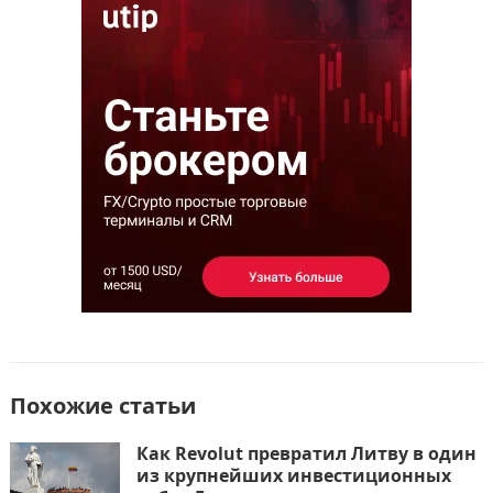
e
o
l
р
b
d
а
o
o
в
o
n
и
k
т
ь
Похожие статьи
Как Revolut превратил Литву в один
из крупнейших инвестиционных