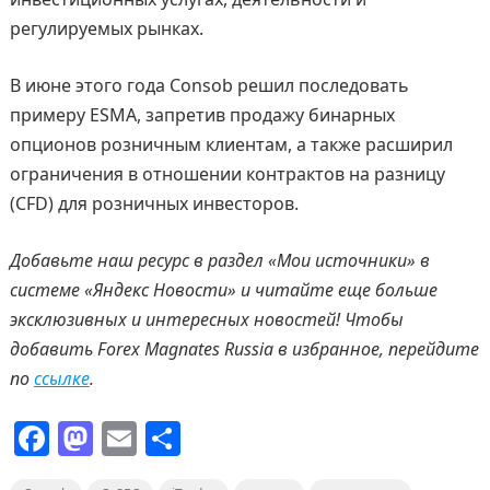
регулируемых рынках.
В июне этого года Consob решил последовать
примеру ESMA, запретив продажу бинарных
опционов розничным клиентам, а также расширил
ограничения в отношении контрактов на разницу
(CFD) для розничных инвесторов.
Добавьте наш ресурс в раздел «Мои источники» в
системе «Яндекс Новости» и читайте еще больше
эксклюзивных и интересных новостей! Чтобы
добавить
Forex
Magnates
Russia
в избранное, перейдите
по
ссылке
.
F
M
E
О
a
a
m
т