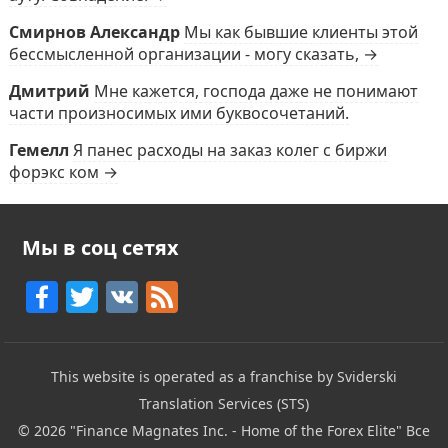
Смирнов Александр
Мы как бывшие клиенты этой
бессмысленной организации - могу сказать, →
Дмитрий
Мне кажется, господа даже не понимают
части произносимых ими буквосочетаний.
Гемелл
Я панес расходы на заказ колег с биржи
форэкс ком →
Мы в соц сетях
F
T
V
F
a
w
K
e
c
itt
e
This website is operated as a franchise by Sviderski
e
er
d
Translation Services (STS)
b
© 2026
"Finance Magnates Inc. - Home of the Forex Elite"
Все